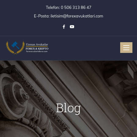
Telefon:
0 506 313 86 47
E-Posta:
iletisim@forexavukatlari.com
Toggle
Blog