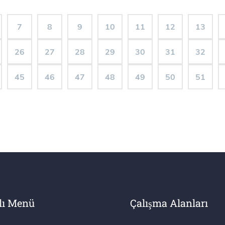
7
8
9
10
11
12
13
26
27
28
29
30
31
32
45
46
47
48
49
50
51
lı Menü
Çalışma Alanları