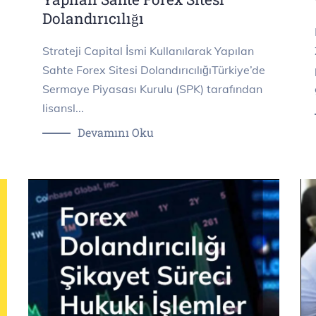
Dolandırıcılığı
e
Strateji Capital İsmi Kullanılarak Yapılan
Sahte Forex Sitesi DolandırıcılığıTürkiye’de
Sermaye Piyasası Kurulu (SPK) tarafından
lisansl...
Devamını Oku