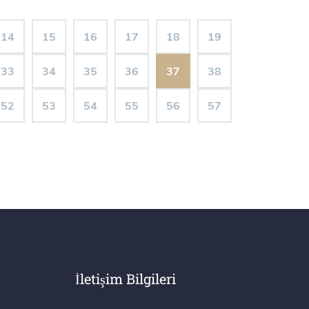
14
15
16
17
18
19
33
34
35
36
37
38
52
53
54
55
56
57
İletişim Bilgileri