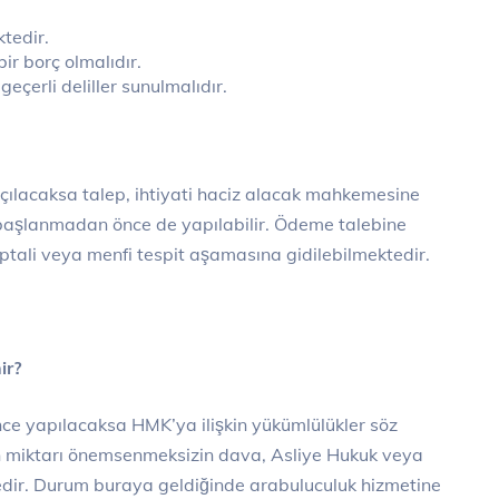
tedir.
bir borç olmalıdır.
çerli deliller sunulmalıdır.
açılacaksa talep, ihtiyati haciz alacak mahkemesine
ne başlanmadan önce de yapılabilir. Ödeme talebine
 iptali veya menfi tespit aşamasına gidilebilmektedir.
ir?
nce yapılacaksa HMK’ya ilişkin yükümlülükler söz
n miktarı önemsenmeksizin dava, Asliye Hukuk veya
edir. Durum buraya geldiğinde arabuluculuk hizmetine