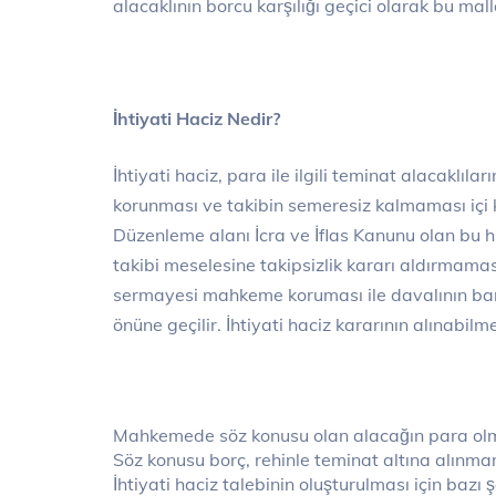
alacaklının borcu karşılığı geçici olarak bu mall
İhtiyati Haciz Nedir?
İhtiyati haciz, para ile ilgili teminat alacaklıl
korunması ve takibin semeresiz kalmaması içi 
Düzenleme alanı İcra ve İflas Kanunu olan bu 
takibi meselesine takipsizlik kararı aldırmama
sermayesi mahkeme koruması ile davalının ban
önüne geçilir. İhtiyati haciz kararının alınabilme
Mahkemede söz konusu olan alacağın para olm
Söz konusu borç, rehinle teminat altına alınmam
İhtiyati haciz talebinin oluşturulması için bazı