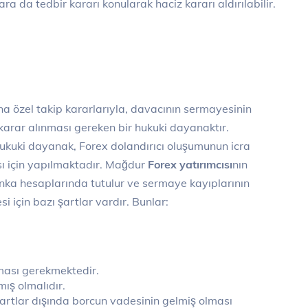
ara da tedbir kararı konularak haciz kararı aldırılabilir.
arına özel takip kararlarıyla, davacının sermayesinin
karar alınması gereken bir hukuki dayanaktır.
hukuki dayanak, Forex dolandırıcı oluşumunun icra
sı için yapılmaktadır. Mağdur
Forex yatırımcısı
nın
ka hesaplarında tutulur ve sermaye kayıplarının
si için bazı şartlar vardır. Bunlar:
ası gerekmektedir.
ış olmalıdır.
 şartlar dışında borcun vadesinin gelmiş olması