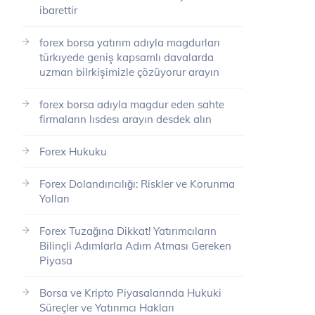
ibarettir
forex borsa yatırım adıyla magdurları
türkıyede geniş kapsamlı davalarda
uzman bilrkişimizle çözüyorur arayın
forex borsa adıyla magdur eden sahte
firmaların lısdesı arayın desdek alın
Forex Hukuku
Forex Dolandırıcılığı: Riskler ve Korunma
Yolları
Forex Tuzağına Dikkat! Yatırımcıların
Bilinçli Adımlarla Adım Atması Gereken
Piyasa
Borsa ve Kripto Piyasalarında Hukuki
Süreçler ve Yatırımcı Hakları