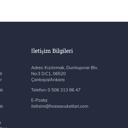
İletişim Bilgileri
Adres: Kızılırmak, Dumlupınar Blv. No:3 D:C1, 06520 Çankaya/Ankara
li
r
lı
Telefon:
0 506 313 86 47
E-Posta:
lı
iletisim@forexavukatlari.com
ı