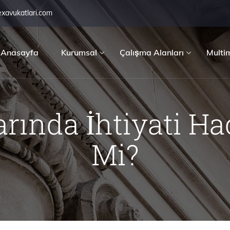
exavukatlari.com
Anasayfa
Kurumsal
Çalışma Alanları
Multi
rında İhtiyati Hac
Mi?