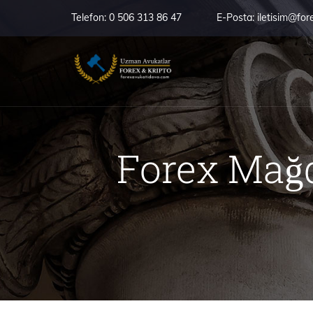
Telefon:
0 506 313 86 47
E-Posta:
iletisim@for
Forex Mağd