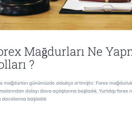
orex Mağdurları Ne Yap
lları ?
x mağdurları günümüzde oldukça artmıştır. Forex mağdurluk
alarından dolayı dava açılışlarına başladık. Yurtdışı forex
çım davalarına başlad