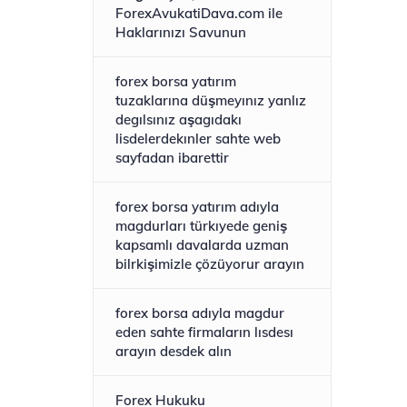
ForexAvukatiDava.com ile
Haklarınızı Savunun
forex borsa yatırım
tuzaklarına düşmeyınız yanlız
degılsınız aşagıdakı
lisdelerdekınler sahte web
sayfadan ibarettir
forex borsa yatırım adıyla
magdurları türkıyede geniş
kapsamlı davalarda uzman
bilrkişimizle çözüyorur arayın
forex borsa adıyla magdur
eden sahte firmaların lısdesı
arayın desdek alın
Forex Hukuku