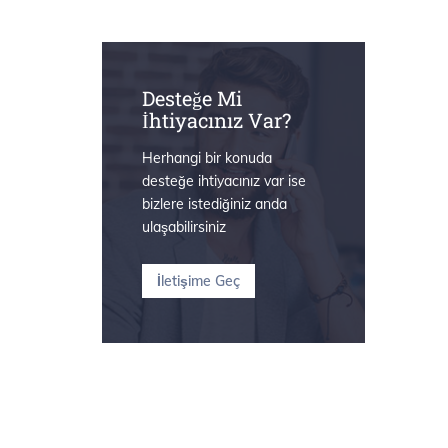
Desteğe Mi
İhtiyacınız Var?
Herhangi bir konuda
desteğe ihtiyacınız var ise
bizlere istediğiniz anda
ulaşabilirsiniz
İletişime Geç