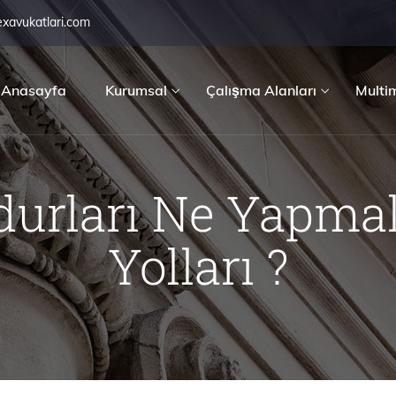
exavukatlari.com
Anasayfa
Kurumsal
Çalışma Alanları
Multi
urları Ne Yapma
Yolları ?