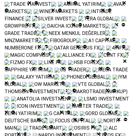
TRADE VİAİNVEST
AMİRAL YATIRIM
AVAX
MARKETS
WINEX MARKETS
INTRADE
FİNANCE
SILVER INVEST
TERA GLOBAL
GROWPRO FX
DAICHA ICONIC MARKETS
GRADE TRADE
NEEX MENKUL DEĞERLER
MNZMARKETS
FİBOGROUP
A1 CAPİTAL
NUMBERONE FX
QATAR GENESSIS FX
4INFX
MAGIC COMPASS
ALLIANCE FX
CENT FX
FİZMO FX
LİNE FX
HSB FOREX
SAPPHIRE YATIRIM
CB TRADER
MEGA TRADE
GALAXY YATIRIM
PHONEIX GLOBAL
IYM
GLOBAL
OW MARKETS
VTE GLOBAL
THOMSON INVESTMENT
MAKROTRADE(MARKUP)
ANATOLIA INVESTMENT
LSMO INVESTMENT
ICON INVESTMENT
MASTER TRADE
ZENN YATIRIM
G CAPITAL
GORD GLOBAL
DEUTSCHE BANK
FOCUS CAPITAL
NORTH
MAIN
TRADE SMART
OSIRIS FX
ALC
PORTFÖY
NARDO İNVESTMENT
TEZOS FX