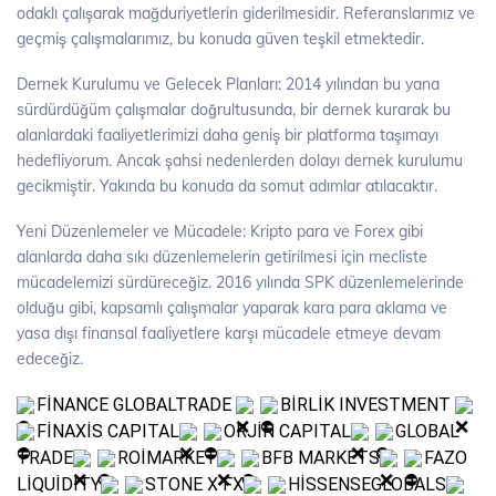
odaklı çalışarak mağduriyetlerin giderilmesidir. Referanslarımız ve
geçmiş çalışmalarımız, bu konuda güven teşkil etmektedir.
Dernek Kurulumu ve Gelecek Planları: 2014 yılından bu yana
sürdürdüğüm çalışmalar doğrultusunda, bir dernek kurarak bu
alanlardaki faaliyetlerimizi daha geniş bir platforma taşımayı
hedefliyorum. Ancak şahsi nedenlerden dolayı dernek kurulumu
gecikmiştir. Yakında bu konuda da somut adımlar atılacaktır.
Yeni Düzenlemeler ve Mücadele: Kripto para ve Forex gibi
alanlarda daha sıkı düzenlemelerin getirilmesi için mecliste
mücadelemizi sürdüreceğiz. 2016 yılında SPK düzenlemelerinde
olduğu gibi, kapsamlı çalışmalar yaparak kara para aklama ve
yasa dışı finansal faaliyetlere karşı mücadele etmeye devam
edeceğiz.
FİNANCE GLOBALTRADE
BİRLİK INVESTMENT
FİNAXİS CAPITAL
ORJİN CAPITAL
GLOBAL
TRADE
ROİMARKET
BFB MARKETS
FAZO
LİQUİDİTY
STONE X FX
HİSSENSEGLOBALS