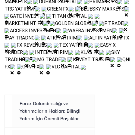
MARKETS
DUHANİ CAPITAL
PRİMARK FX
TRC YATIRIM
GREEN FX
BLUESKY MARKETS
GATE İNVEST
TITAN CAPITAL
MARKETMİNT FX
GOLDEN GLOBAL
F TRADE
ACCESS İNVESTMEN
WAFRA İNVESTMEN
İPAY TRADNG
ATIG YATIRIM
ALTIN YATIRIM FX
FX REVENUES
TEX YATIRIM
EASY X
TRADER
İNTEL YATIRIM
KLAS FX
SKY
TRADİNG
MG TRADE
KUVEYT TRADER
QNI
FX
GKM FX
VLC CAPITAL
Forex Dolandırıcılığı ve
Yatırımcıların Hakları: Bilinçli
Yatırım İçin Önemli Başlıklar