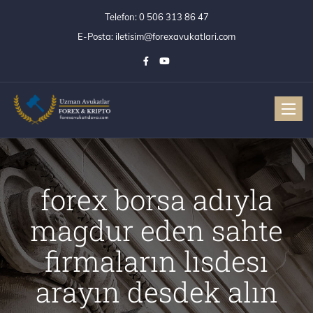
Telefon:
0 506 313 86 47
E-Posta:
iletisim@forexavukatlari.com
Toggle
forex borsa adıyla
magdur eden sahte
firmaların lısdesı
arayın desdek alın