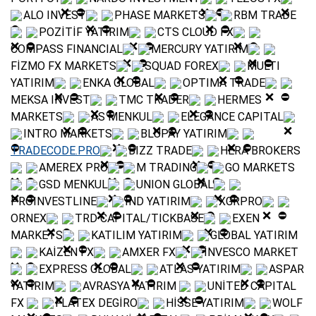
ALO INVEST
PHASE MARKETS
RBM TRADE
POZİTİF YATIRIM
CTS CLOUD FX
COMPASS FINANCIAL
MERCURY YATIRIM
FİZMO FX MARKETS
SQUAD FOREX
MULTI
YATIRIM
ENKA GLOBAL
OPTIMA TRADE
MEKSA INVEST
TMC TRADER
HERMES
MARKETS
AS MENKUL
ELEGANCE CAPITAL
INTRO MARKETS
BLUPAY YATIRIM
TRADECODE.PRO
BIZZ TRADE
HERA BROKERS
AMEREX PRO
M TRADING
GO MARKETS
GSD MENKUL
UNION GLOBAL
PROINVESTLINE
İND YATIRIM
XGRPRO
ORNEX
TRD CAPITAL/TICKBASE
EXEN
MARKETS
KATILIM YATIRIM
GLOBAL YATIRIM
KAİZEN FX
AMXER FX
İNVESCO MARKET
EXPRESS GLOBAL
ATLAS YATIRIM
ASPAR
YATIRIM
AVRASYA YATIRIM
UNİTED CAPITAL
FX
FLATEX DEGİRO
HİSSE YATIRIM
WOLF