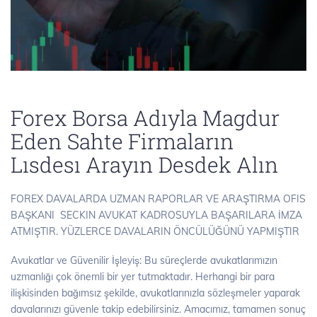
Forex Borsa Adıyla Magdur
Eden Sahte Firmaların
Lısdesı Arayın Desdek Alın
FOREX DAVALARDA UZMAN RAPORLAR VE ARAŞTIRMA OFIS
BAŞKANI SECKIN AVUKAT KADROSUYLA BAŞARILARA İMZA
ATMIŞTIR. YÜZLERCE DAVALARIN ÖNCÜLÜĞÜNÜ YAPMIŞTIR
Avukatlar ve Güvenilir İşleyiş: Bu süreçlerde avukatlarımızın
uzmanlığı çok önemli bir yer tutmaktadır. Herhangi bir para
ilişkisinden bağımsız şekilde, avukatlarınızla sözleşmeler yaparak
davalarınızı güvenle takip edebilirsiniz. Amacımız, tamamen sonuç