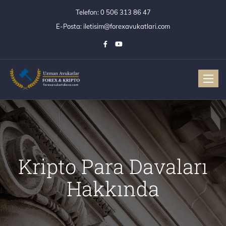
Telefon:
0 506 313 86 47
E-Posta:
iletisim@forexavukatlari.com
Toggle
Kripto Para Davaları
Hakkında