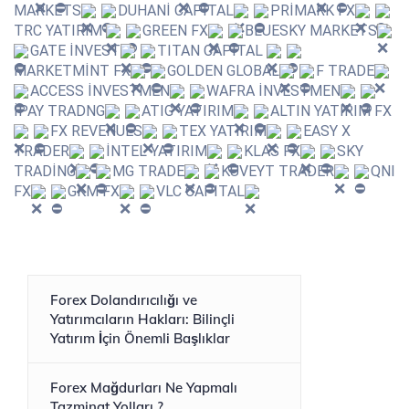
MARKETS
DUHANİ CAPITAL
PRİMARK FX
TRC YATIRIM
GREEN FX
BLUESKY MARKETS
GATE İNVEST
TITAN CAPITAL
MARKETMİNT FX
GOLDEN GLOBAL
F TRADE
ACCESS İNVESTMEN
WAFRA İNVESTMEN
İPAY TRADNG
ATIG YATIRIM
ALTIN YATIRIM FX
FX REVENUES
TEX YATIRIM
EASY X
TRADER
İNTEL YATIRIM
KLAS FX
SKY
TRADİNG
MG TRADE
KUVEYT TRADER
QNI
FX
GKM FX
VLC CAPITAL
Forex Dolandırıcılığı ve
Yatırımcıların Hakları: Bilinçli
Yatırım İçin Önemli Başlıklar
Forex Mağdurları Ne Yapmalı
Tazminat Yolları ?