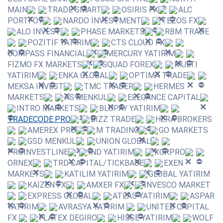
MAIN
TRADE SMART
OSIRIS FX
ALC
PORTFÖY
NARDO İNVESTMENT
TEZOS FX
ALO INVEST
PHASE MARKETS
RBM TRADE
POZİTİF YATIRIM
CTS CLOUD FX
COMPASS FINANCIAL
MERCURY YATIRIM
FİZMO FX MARKETS
SQUAD FOREX
MULTI
YATIRIM
ENKA GLOBAL
OPTIMA TRADE
MEKSA INVEST
TMC TRADER
HERMES
MARKETS
AS MENKUL
ELEGANCE CAPITAL
INTRO MARKETS
BLUPAY YATIRIM
TRADECODE.PRO
BIZZ TRADE
HERA BROKERS
AMEREX PRO
M TRADING
GO MARKETS
GSD MENKUL
UNION GLOBAL
PROINVESTLINE
İND YATIRIM
XGRPRO
ORNEX
TRD CAPITAL/TICKBASE
EXEN
MARKETS
KATILIM YATIRIM
GLOBAL YATIRIM
KAİZEN FX
AMXER FX
İNVESCO MARKET
EXPRESS GLOBAL
ATLAS YATIRIM
ASPAR
YATIRIM
AVRASYA YATIRIM
UNİTED CAPITAL
FX
FLATEX DEGİRO
HİSSE YATIRIM
WOLF