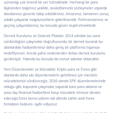
uzmanlığı çok önemli bir yer tutmaktadır. Herhangi bir para
ilişkisinden bağımsız şekilde, avukatlarınızla sözleşmeler yaparak
davalarınızı güvenle takip edebilirsiniz. Amacımız, tamamen sonuç
odaklı çalışarak mağduriyetlerin giderilmesidir. Referanslarımız ve
geçmiş çalışmalarımız, bu konuda güven teşkil etmektedir.
Dernek Kurulumu ve Gelecek Planları: 2014 yılından bu yana
sürdürdüğüm çalışmalar doğrultusunda, bir dernek kurarak bu
alanlardaki faaliyetlerimizi daha geniş bir platforma taşımayı
hedefliyorum. Ancak şahsi nedenlerden dolayı dernek kurulumu
gecikmiştir. Yakında bu konuda da somut adımlar atılacaktır.
Yeni Düzenlemeler ve Mücadele: Kripto para ve Forex gibi
alanlarda daha sıkı düzenlemelerin getirilmesi için mecliste
mücadelemizi sürdüreceğiz. 2016 yılında SPK düzenlemelerinde
olduğu gibi, kapsamlı çalışmalar yaparak kara para aklama ve
yasa dışı finansal faaliyetlere karşı mücadele etmeye devam
edeceğiz.forex borsa yatırım adı altında sahte web forex
fırmaların lisdesını aşife ediyoruz