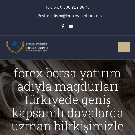
Telefon:
0 506 313 86 47
E-Posta:
iletisim@forexavukatlari.com
Toggle
forex borsa yatırım
adıyla magdurları
türkıyede geniş
kapsamlı davalarda
uzman bilrkişimizle