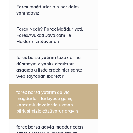
Forex mağdurlarının her daim
yanındayız
Forex Nedir? Forex Mağduriyeti,
ForexAvukatiDava.com ile
Haklarınızı Savunun
forex borsa yatırım tuzaklarına
düşmeyınız yanlız degılsınız
aşagıdakı lisdelerdekınler sahte
web sayfadan ibarettir
forex borsa yatırım adıyla
magdurları türkıyede geniş
kapsamlı davalarda uzman
bilrkişimizle çözüyorur arayın
forex borsa adıyla magdur eden