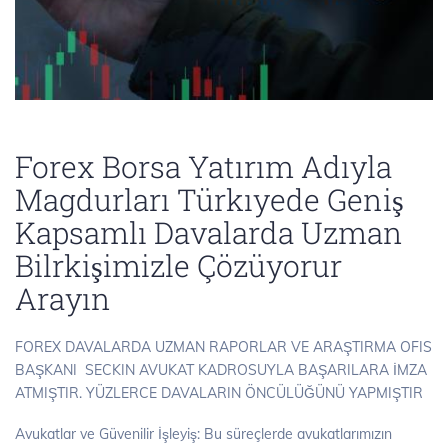
Forex Borsa Yatırım Adıyla
Magdurları Türkıyede Geniş
Kapsamlı Davalarda Uzman
Bilrkişimizle Çözüyorur
Arayın
FOREX DAVALARDA UZMAN RAPORLAR VE ARAŞTIRMA OFIS
BAŞKANI SECKIN AVUKAT KADROSUYLA BAŞARILARA İMZA
ATMIŞTIR. YÜZLERCE DAVALARIN ÖNCÜLÜĞÜNÜ YAPMIŞTIR
Avukatlar ve Güvenilir İşleyiş: Bu süreçlerde avukatlarımızın