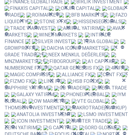
FİNANCE GLOBALTRADE
BİRLİK INVESTMENT
FİNAXİS CAPITAL
ORJİN CAPITAL
GLOBAL
TRADE
ROİMARKET
BFB MARKETS
FAZO
LİQUİDİTY
STONE X FX
HİSSENSEGLOBALS
TRADE VİAİNVEST
AMİRAL YATIRIM
AVAX
MARKETS
WINEX MARKETS
INTRADE
FİNANCE
SILVER INVEST
TERA GLOBAL
GROWPRO FX
DAICHA ICONIC MARKETS
GRADE TRADE
NEEX MENKUL DEĞERLER
MNZMARKETS
FİBOGROUP
A1 CAPİTAL
NUMBERONE FX
QATAR GENESSIS FX
4INFX
MAGIC COMPASS
ALLIANCE FX
CENT FX
FİZMO FX
LİNE FX
HSB FOREX
SAPPHIRE YATIRIM
CB TRADER
MEGA TRADE
GALAXY YATIRIM
PHONEIX GLOBAL
IYM
GLOBAL
OW MARKETS
VTE GLOBAL
THOMSON INVESTMENT
MAKROTRADE(MARKUP)
ANATOLIA INVESTMENT
LSMO INVESTMENT
ICON INVESTMENT
MASTER TRADE
ZENN YATIRIM
G CAPITAL
GORD GLOBAL
DEUTSCHE BANK
FOCUS CAPITAL
NORTH