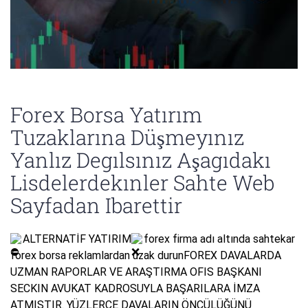
Forex Borsa Yatırım
Tuzaklarına Düşmeyınız
Yanlız Degılsınız Aşagıdakı
Lisdelerdekınler Sahte Web
Sayfadan Ibarettir
ALTERNATİF YATIRIM
forex firma adı altında sahtekar
forex borsa reklamlardan uzak durunFOREX DAVALARDA
UZMAN RAPORLAR VE ARAŞTIRMA OFIS BAŞKANI
SECKIN AVUKAT KADROSUYLA BAŞARILARA İMZA
ATMIŞTIR. YÜZLERCE DAVALARIN ÖNCÜLÜĞÜNÜ