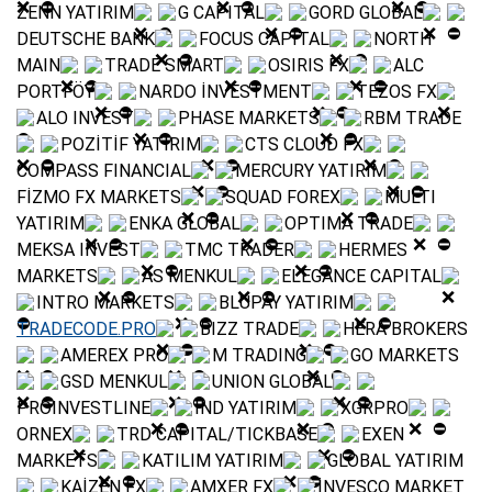
ZENN YATIRIM
G CAPITAL
GORD GLOBAL
DEUTSCHE BANK
FOCUS CAPITAL
NORTH
MAIN
TRADE SMART
OSIRIS FX
ALC
PORTFÖY
NARDO İNVESTMENT
TEZOS FX
ALO INVEST
PHASE MARKETS
RBM TRADE
POZİTİF YATIRIM
CTS CLOUD FX
COMPASS FINANCIAL
MERCURY YATIRIM
FİZMO FX MARKETS
SQUAD FOREX
MULTI
YATIRIM
ENKA GLOBAL
OPTIMA TRADE
MEKSA INVEST
TMC TRADER
HERMES
MARKETS
AS MENKUL
ELEGANCE CAPITAL
INTRO MARKETS
BLUPAY YATIRIM
TRADECODE.PRO
BIZZ TRADE
HERA BROKERS
AMEREX PRO
M TRADING
GO MARKETS
GSD MENKUL
UNION GLOBAL
PROINVESTLINE
İND YATIRIM
XGRPRO
ORNEX
TRD CAPITAL/TICKBASE
EXEN
MARKETS
KATILIM YATIRIM
GLOBAL YATIRIM
KAİZEN FX
AMXER FX
İNVESCO MARKET