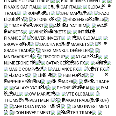
FİNANCE GLOBALTRADE
BİRLİK INVESTMENT
FİNAXİS CAPITAL
ORJİN CAPITAL
GLOBAL
TRADE
ROİMARKET
BFB MARKETS
FAZO
LİQUİDİTY
STONE X FX
HİSSENSEGLOBALS
TRADE VİAİNVEST
AMİRAL YATIRIM
AVAX
MARKETS
WINEX MARKETS
INTRADE
FİNANCE
SILVER INVEST
TERA GLOBAL
GROWPRO FX
DAICHA ICONIC MARKETS
GRADE TRADE
NEEX MENKUL DEĞERLER
MNZMARKETS
FİBOGROUP
A1 CAPİTAL
NUMBERONE FX
QATAR GENESSIS FX
4INFX
MAGIC COMPASS
ALLIANCE FX
CENT FX
FİZMO FX
LİNE FX
HSB FOREX
SAPPHIRE YATIRIM
CB TRADER
MEGA TRADE
GALAXY YATIRIM
PHONEIX GLOBAL
IYM
GLOBAL
OW MARKETS
VTE GLOBAL
THOMSON INVESTMENT
MAKROTRADE(MARKUP)
ANATOLIA INVESTMENT
LSMO INVESTMENT
ICON INVESTMENT
MASTER TRADE