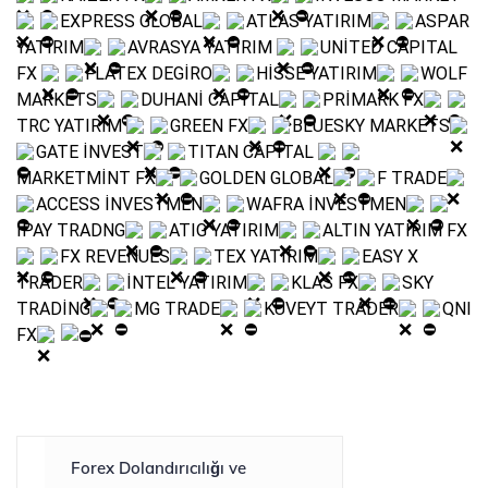
EXPRESS GLOBAL
ATLAS YATIRIM
ASPAR
YATIRIM
AVRASYA YATIRIM
UNİTED CAPITAL
FX
FLATEX DEGİRO
HİSSE YATIRIM
WOLF
MARKETS
DUHANİ CAPITAL
PRİMARK FX
TRC YATIRIM
GREEN FX
BLUESKY MARKETS
GATE İNVEST
TITAN CAPITAL
MARKETMİNT FX
GOLDEN GLOBAL
F TRADE
ACCESS İNVESTMEN
WAFRA İNVESTMEN
İPAY TRADNG
ATIG YATIRIM
ALTIN YATIRIM FX
FX REVENUES
TEX YATIRIM
EASY X
TRADER
İNTEL YATIRIM
KLAS FX
SKY
TRADİNG
MG TRADE
KUVEYT TRADER
QNI
FX
Forex Dolandırıcılığı ve