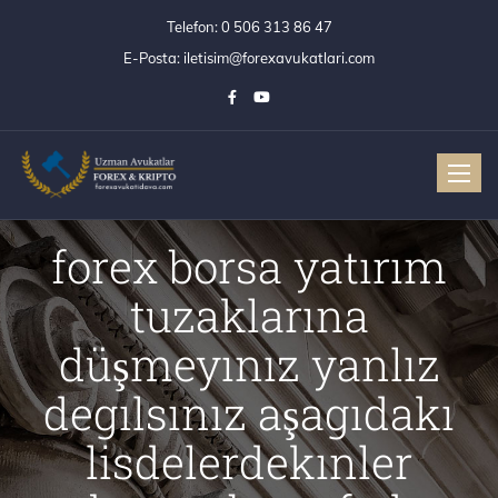
Telefon:
0 506 313 86 47
E-Posta:
iletisim@forexavukatlari.com
Toggle
forex borsa yatırım
tuzaklarına
düşmeyınız yanlız
degılsınız aşagıdakı
lisdelerdekınler