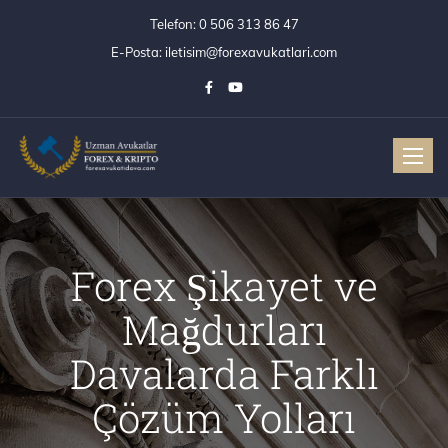
Telefon:
0 506 313 86 47
E-Posta:
iletisim@forexavukatlari.com
Toggle
Forex Şikayet ve
Mağdurları
Davalarda Farklı
Çözüm Yolları