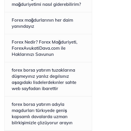
mağduriyetimi nasıl giderebilirim?
Forex mağdurlarının her daim
yanındayız
Forex Nedir? Forex Mağduriyeti,
ForexAvukatiDava.com ile
Haklarınızı Savunun
forex borsa yatırım tuzaklarına
düşmeyınız yanlız degılsınız
aşagıdakı lisdelerdekınler sahte
web sayfadan ibarettir
forex borsa yatırım adıyla
magdurları türkıyede geniş
kapsamlı davalarda uzman
bilrkişimizle çözüyorur arayın