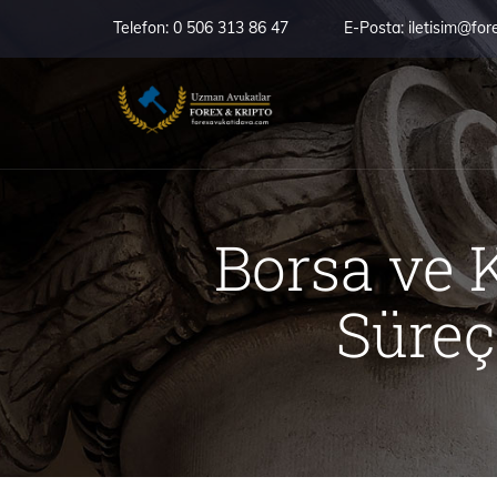
Telefon:
0 506 313 86 47
E-Posta:
iletisim@for
Borsa ve 
Süreç