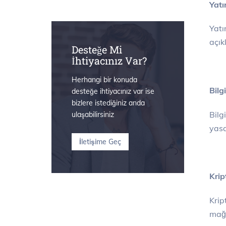
Yatı
Yatı
açık
Desteğe Mi
İhtiyacınız Var?
Herhangi bir konuda
Bilg
desteğe ihtiyacınız var ise
bizlere istediğiniz anda
Bilg
ulaşabilirsiniz
yasa
İletişime Geç
Krip
Krip
mağd