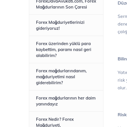
ForexDavaAvukati.com, Forex
Düze
Mağdurlarının Son Çaresi
Serm
Forex Mağduriyetlerinizi
dene
gideriyoruz!
çalı
Forex üzerinden yüklü para
kaybettim, paramı nasıl geri
alabilirim?
Bilin
Forex mağdurlarındanım,
Yatı
mağduriyetimi nasıl
risk
giderebilirim?
olur.
Forex mağdurlarının her daim
yanındayız
Risk
Forex Nedir? Forex
Mağduriyeti,