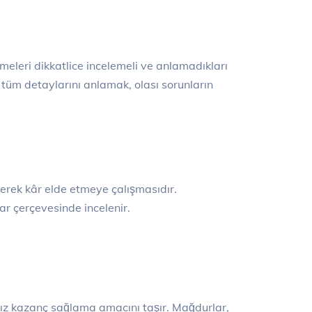
şmeleri dikkatlice incelemeli ve anlamadıkları
tüm detaylarını anlamak, olası sorunların
derek kâr elde etmeye çalışmasıdır.
ar çerçevesinde incelenir.
ksız kazanç sağlama amacını taşır. Mağdurlar,