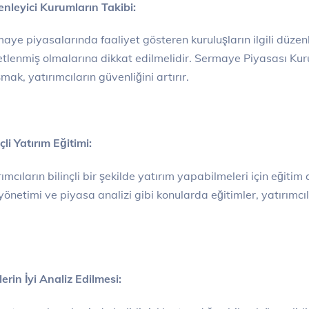
nleyici Kurumların Takibi:
aye piyasalarında faaliyet gösteren kuruluşların ilgili düzenl
tlenmiş olmalarına dikkat edilmelidir. Sermaye Piyasası Kurulu
şmak, yatırımcıların güvenliğini artırır.
çli Yatırım Eğitimi:
rımcıların bilinçli bir şekilde yatırım yapabilmeleri için eğiti
 yönetimi ve piyasa analizi gibi konularda eğitimler, yatırımc
lerin İyi Analiz Edilmesi: