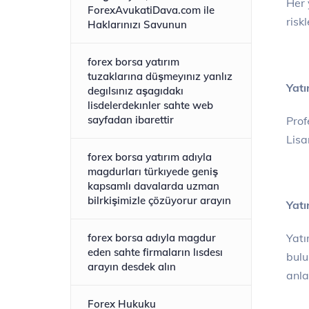
Her 
ForexAvukatiDava.com ile
risk
Haklarınızı Savunun
forex borsa yatırım
tuzaklarına düşmeyınız yanlız
Yatı
degılsınız aşagıdakı
lisdelerdekınler sahte web
sayfadan ibarettir
Prof
Lisa
forex borsa yatırım adıyla
magdurları türkıyede geniş
kapsamlı davalarda uzman
bilrkişimizle çözüyorur arayın
Yatı
Yatı
forex borsa adıyla magdur
eden sahte firmaların lısdesı
bulu
arayın desdek alın
anla
Forex Hukuku