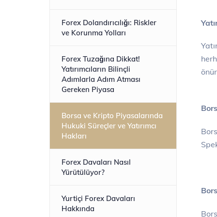
Yatı
Forex Dolandırıcılığı: Riskler
ve Korunma Yolları
Yatı
herh
Forex Tuzağına Dikkat!
Yatırımcıların Bilinçli
önün
Adımlarla Adım Atması
Gereken Piyasa
Bors
Borsa ve Kripto Piyasalarında
Hukuki Süreçler ve Yatırımcı
Bors
Hakları
Spek
Forex Davaları Nasıl
Yürütülüyor?
Bors
Yurtiçi Forex Davaları
Hakkında
Bors