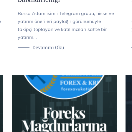
Borsa Adamıisimli Telegram grubu, hisse ve
e
yatırım önerileri paylaşır görünümüyle
takipçi toplayan ve katılımcıları sahte bir
yatırım...
Devamını Oku