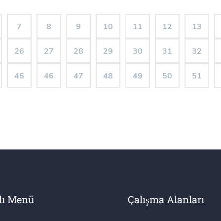
7
8
9
10
11
12
13
26
27
28
29
30
31
32
45
46
47
48
49
50
51
lı Menü
Çalışma Alanları