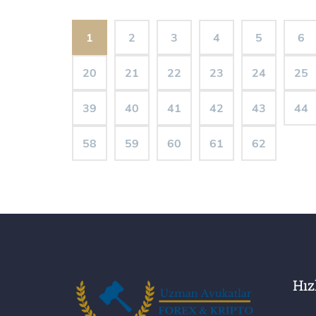
1
2
3
4
5
6
20
21
22
23
24
25
39
40
41
42
43
44
58
59
60
61
62
Hız