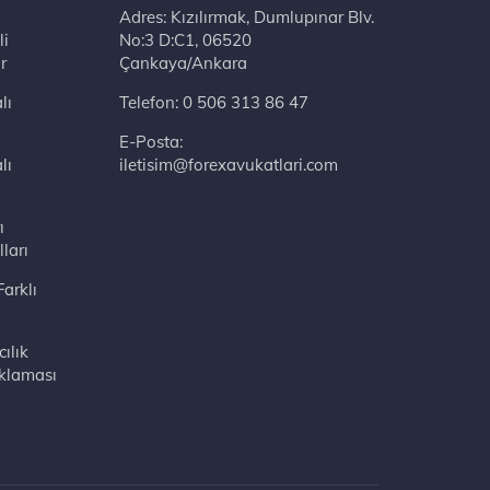
Adres: Kızılırmak, Dumlupınar Blv. No:3 D:C1, 06520 Çankaya/Ankara
li
r
lı
Telefon:
0 506 313 86 47
E-Posta:
lı
iletisim@forexavukatlari.com
ı
ları
Farklı
ılık
klaması