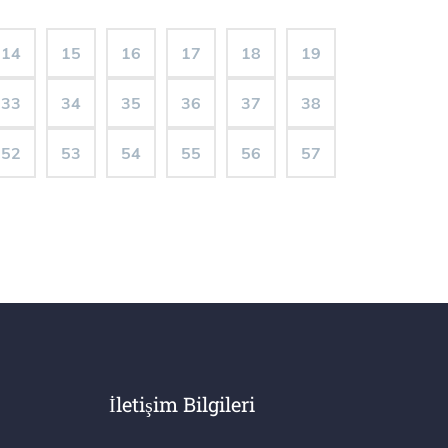
14
15
16
17
18
19
33
34
35
36
37
38
52
53
54
55
56
57
İletişim Bilgileri