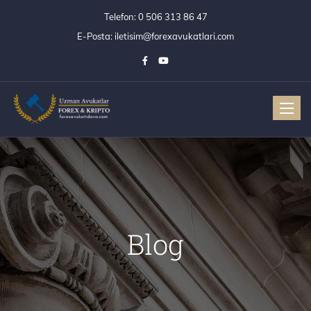
Telefon:
0 506 313 86 47
E-Posta:
iletisim@forexavukatlari.com
Toggle
Blog