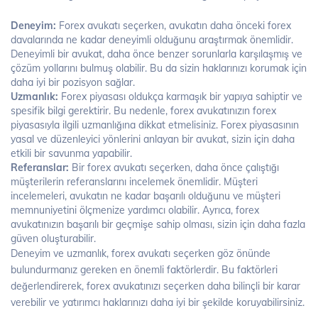
Deneyim:
Forex avukatı seçerken, avukatın daha önceki forex
davalarında ne kadar deneyimli olduğunu araştırmak önemlidir.
Deneyimli bir avukat, daha önce benzer sorunlarla karşılaşmış ve
çözüm yollarını bulmuş olabilir. Bu da sizin haklarınızı korumak için
daha iyi bir pozisyon sağlar.
Uzmanlık:
Forex piyasası oldukça karmaşık bir yapıya sahiptir ve
spesifik bilgi gerektirir. Bu nedenle, forex avukatınızın forex
piyasasıyla ilgili uzmanlığına dikkat etmelisiniz. Forex piyasasının
yasal ve düzenleyici yönlerini anlayan bir avukat, sizin için daha
etkili bir savunma yapabilir.
Referanslar:
Bir forex avukatı seçerken, daha önce çalıştığı
müşterilerin referanslarını incelemek önemlidir. Müşteri
incelemeleri, avukatın ne kadar başarılı olduğunu ve müşteri
memnuniyetini ölçmenize yardımcı olabilir. Ayrıca, forex
avukatınızın başarılı bir geçmişe sahip olması, sizin için daha fazla
güven oluşturabilir.
Deneyim ve uzmanlık, forex avukatı seçerken göz önünde
bulundurmanız gereken en önemli faktörlerdir. Bu faktörleri
değerlendirerek, forex avukatınızı seçerken daha bilinçli bir karar
verebilir ve yatırımcı haklarınızı daha iyi bir şekilde koruyabilirsiniz.