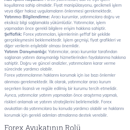
koşullarına sahip olmalıdır. Fiyat manipülasyonu, gecikmeli işlem
veya diğer haksız uygulamaların önlenmesi gerekmektedir.
Yatırımcı Bilgilendirme:
Aracı kurumlar, yatırımcılara doğru ve
eksiksiz bilgi sağlamakla yükümlüdür. Yatırımcılar, işlem
yapmadan önce gerekli bilgilere erişim hakkına sahiptir.
Şeffaflık:
Forex yatırımcıları, işlemlerinin şeffaf bir şekilde
gerçekleşmesini beklemektedir. İşlem geçmişi, fiyat grafikleri ve
diğer verilerin erişilebilir olması önemlidir.
Yatırım Danışmanlığı:
Yatırımcılar, aracı kurumlar tarafından
sağlanan yatırım danışmanlığı hizmetlerinden faydalanma hakkına
sahiptir. Doğru ve güncel analizler, yatırımcıların karar verme
sürecinde yardımcı olabilir.
Forex yatırımcılarının haklarını korumak için ise bazı önlemler
alınması gerekmektedir. İlk olarak, yatırımcılar aracı kurum
seçerken lisanslı ve regüle edilmiş bir kurumu tercih etmelidir.
Ayrıca, yatırımcılar yatırım yapmadan önce araştırma yapmalı,
riskleri anlamalı ve yatırım stratejilerini belirlemelidir. Forex
avukatları da yatırımcılara bu konuda yardımcı olabilir ve haklarını
korumak için gerekli adımları atmalarına destek verebilir.
Forex Avukatının Rolü