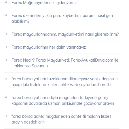
Forex Mağduriyetlerinizi gideriyoruz!
Forex üzerinden yüklü para kaybettim, paramı nasıl geri
alabilirim?
Forex mağdurlarındanım, mağduriyetimi nasıl giderebilirim?
Forex mağdurlarının her daim yanındayız
Forex Nedir? Forex Mağduriyeti, ForexAvukatiDava.com ile
Haklarınızı Savunun
forex borsa yatırım tuzaklarına düşmeyınız yanlız degılsınız
aşagıdakı lisdelerdekınler sahte web sayfadan ibarettir
forex borsa yatırım adıyla magdurları türkıyede geniş
kapsamlı davalarda uzman bilrkişimizle çözüyorur arayın
forex borsa adıyla magdur eden sahte firmaların lısdesı
arayın desdek alın