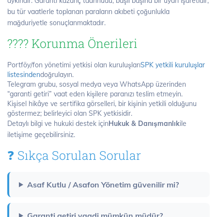
aykırıdır. Garanti kazanç taahhüdü, başlı başına bir uyarı işaretidir;
bu tür vaatlerle toplanan paraların akıbeti çoğunlukla
mağduriyetle sonuçlanmaktadır.
????️ Korunma Önerileri
Portföy/fon yönetimi yetkisi olan kuruluşları
SPK yetkili kuruluşlar
listesinden
doğrulayın.
Telegram grubu, sosyal medya veya WhatsApp üzerinden
“garanti getiri” vaat eden kişilere paranızı teslim etmeyin.
Kişisel hikâye ve sertifika görselleri, bir kişinin yetkili olduğunu
göstermez; belirleyici olan SPK yetkisidir.
Detaylı bilgi ve hukuki destek için
Hukuk & Danışmanlık
ile
iletişime geçebilirsiniz.
❓ Sıkça Sorulan Sorular
Asaf Kutlu / Asafon Yönetim güvenilir mi?
Garanti getiri vaadi mümkün müdür?