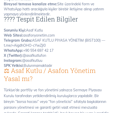
Bireysel temasa kanalize etme:
Site üzerindeki form ve
WhatsApp hattı aracılığıyla kişiler birebir iletişime alınıp yatırım
yapmaya yönlendirilmektedir.
???? Tespit Edilen Bilgiler
Sorumlu Kişi:
Asaf Kutlu
Web Sitesi:
asafonyonetim.com
Telegram Grubu:
ASAF KUTLU PİYASA YÖNETİM (BİST100) —
t.me/+AigdhOHO-cYwZjI0
WhatsApp:
+90 554 697 42 17
X (Twitter):
@asafkutlufon
Instagram:
@asafkutluu
SPK Yetkisi:
Bulunmamaktadır
⚖️ Asaf Kutlu / Asafon Yönetim
Yasal mı?
Türkiye’de portföy ve fon yönetimi yalnızca Sermaye Piyasası
Kurulu tarafından yetkilendirilmiş kuruluşlarca yapılabilir. Bir
bireyin “borsa hocası” veya “fon yöneticisi” sıfatıyla başkalarının
parasını yönetmesi ve garanti getiri vaat etmesi mevzuata