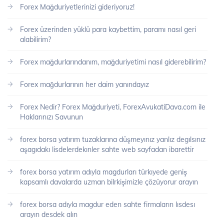
Forex Mağduriyetlerinizi gideriyoruz!
Forex üzerinden yüklü para kaybettim, paramı nasıl geri
alabilirim?
Forex mağdurlarındanım, mağduriyetimi nasıl giderebilirim?
Forex mağdurlarının her daim yanındayız
Forex Nedir? Forex Mağduriyeti, ForexAvukatiDava.com ile
Haklarınızı Savunun
forex borsa yatırım tuzaklarına düşmeyınız yanlız degılsınız
aşagıdakı lisdelerdekınler sahte web sayfadan ibarettir
forex borsa yatırım adıyla magdurları türkıyede geniş
kapsamlı davalarda uzman bilrkişimizle çözüyorur arayın
forex borsa adıyla magdur eden sahte firmaların lısdesı
arayın desdek alın