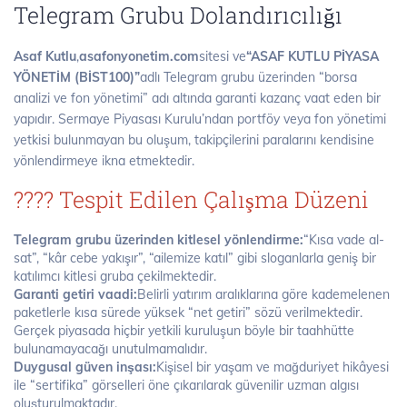
Telegram Grubu Dolandırıcılığı
Asaf Kutlu
,
asafonyonetim.com
sitesi ve
“ASAF KUTLU PİYASA
YÖNETİM (BİST100)”
adlı Telegram grubu üzerinden “borsa
analizi ve fon yönetimi” adı altında garanti kazanç vaat eden bir
yapıdır. Sermaye Piyasası Kurulu’ndan portföy veya fon yönetimi
yetkisi bulunmayan bu oluşum, takipçilerini paralarını kendisine
yönlendirmeye ikna etmektedir.
???? Tespit Edilen Çalışma Düzeni
Telegram grubu üzerinden kitlesel yönlendirme:
“Kısa vade al-
sat”, “kâr cebe yakışır”, “ailemize katıl” gibi sloganlarla geniş bir
katılımcı kitlesi gruba çekilmektedir.
Garanti getiri vaadi:
Belirli yatırım aralıklarına göre kademelenen
paketlerle kısa sürede yüksek “net getiri” sözü verilmektedir.
Gerçek piyasada hiçbir yetkili kuruluşun böyle bir taahhütte
bulunamayacağı unutulmamalıdır.
Duygusal güven inşası:
Kişisel bir yaşam ve mağduriyet hikâyesi
ile “sertifika” görselleri öne çıkarılarak güvenilir uzman algısı
oluşturulmaktadır.