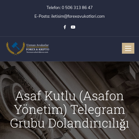
Telefon:
0 506 313 86 47
E-Posta:
iletisim@forexavukatlari.com
Toggle
Asaf Kutlu (Asafon
Yönetim) Telegram
Grubu Dolandırıcılığı