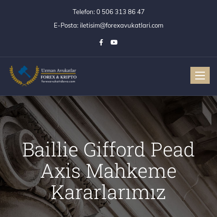
Telefon:
0 506 313 86 47
E-Posta:
iletisim@forexavukatlari.com
Toggle
Baillie Gifford Pead
Axis Mahkeme
Kararlarımız