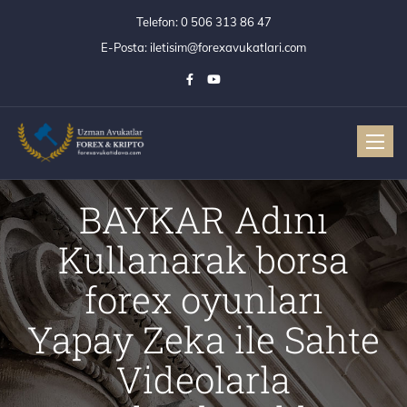
Telefon:
0 506 313 86 47
E-Posta:
iletisim@forexavukatlari.com
Toggle
BAYKAR Adını
Kullanarak borsa
forex oyunları
Yapay Zeka ile Sahte
Videolarla