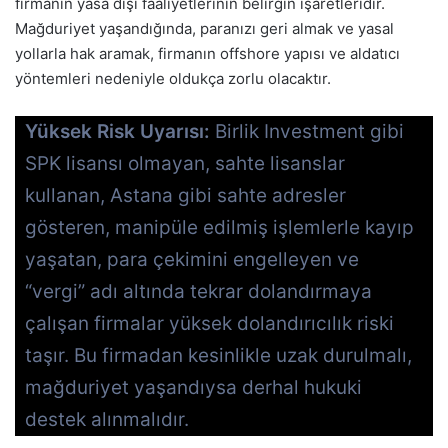
firmanın yasa dışı faaliyetlerinin belirgin işaretleridir.
Mağduriyet yaşandığında, paranızı geri almak ve yasal
yollarla hak aramak, firmanın offshore yapısı ve aldatıcı
yöntemleri nedeniyle oldukça zorlu olacaktır.
Yüksek Risk Uyarısı:
Birlik Investment gibi
SPK lisansı olmayan, sahte lisanslar
kullanan, Astana gibi sahte adresler
gösteren, manipüle edilmiş işlemlerle kayıp
yaşatan, para çekimini engelleyen ve
“vergi” adı altında tekrar dolandırmaya
çalışan firmalar yüksek dolandırıcılık riski
taşır. Bu firmadan kesinlikle uzak durulmalı,
mağduriyet yaşandıysa derhal hukuki
destek alınmalıdır.