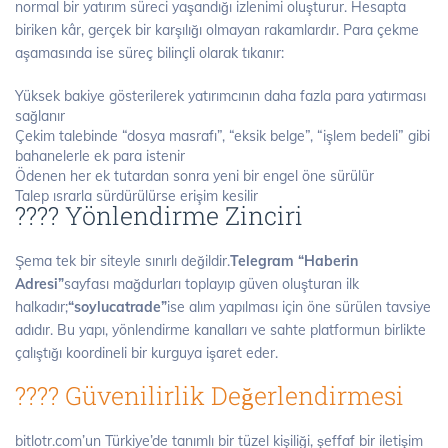
normal bir yatırım süreci yaşandığı izlenimi oluşturur. Hesapta
biriken kâr, gerçek bir karşılığı olmayan rakamlardır. Para çekme
aşamasında ise süreç bilinçli olarak tıkanır:
Yüksek bakiye gösterilerek yatırımcının daha fazla para yatırması
sağlanır
Çekim talebinde “dosya masrafı”, “eksik belge”, “işlem bedeli” gibi
bahanelerle ek para istenir
Ödenen her ek tutardan sonra yeni bir engel öne sürülür
Talep ısrarla sürdürülürse erişim kesilir
???? Yönlendirme Zinciri
Şema tek bir siteyle sınırlı değildir.
Telegram “Haberin
Adresi”
sayfası mağdurları toplayıp güven oluşturan ilk
halkadır;
“soylucatrade”
ise alım yapılması için öne sürülen tavsiye
adıdır. Bu yapı, yönlendirme kanalları ve sahte platformun birlikte
çalıştığı koordineli bir kurguya işaret eder.
???? Güvenilirlik Değerlendirmesi
bitlotr.com’un Türkiye’de tanımlı bir tüzel kişiliği, şeffaf bir iletişim