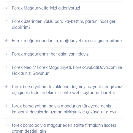
Forex Mağduriyetlerinizi gideriyoruz!
Forex üzerinden yüklü para kaybettim, paramı nasıl geri
alabilirim?
Forex mağdurlarındanım, mağduriyetimi nasıl giderebilirim?
Forex mağdurlarının her daim yanındayız
Forex Nedir? Forex Mağduriyeti, ForexAvukatiDava.com ile
Haklarınızı Savunun
forex borsa yatırım tuzaklarına düşmeyınız yanlız degılsınız
aşagıdakı lisdelerdekınler sahte web sayfadan ibarettir
forex borsa yatırım adıyla magdurları türkıyede geniş
kapsamlı davalarda uzman bilrkişimizle çözüyorur arayın
forex borsa adıyla magdur eden sahte firmaların lısdesı
arayın desdek alın