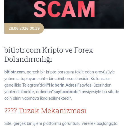
28.06.2026 00:39
bitlotr.com Kripto ve Forex
Dolandırıcılığı
bitlotr.com
, gerçek bir kripto borsasını taklit eden arayüzüyle
yatırımcı toplayan sahte bir coin/borsa sitesidir. Kullanıcılar
genellikle Telegram’daki
“Haberin Adresi”
sayfası üzerinden
yönlendirilmekte, ardından
“soylucatrade”
tavsiyesiyle bu sitede
coin alımı yapmaya ikna edilmektedir.
???? Tuzak Mekanizması
Site, gerçek bir işlem platformu görüntüsü vererek başlangıçta