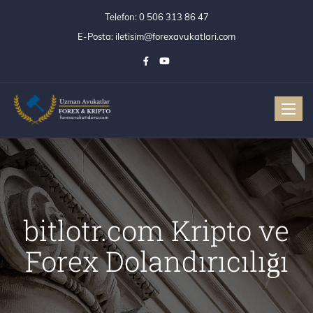
Telefon:
0 506 313 86 47
E-Posta:
iletisim@forexavukatlari.com
Toggle
bitlotr.com Kripto ve
Forex Dolandırıcılığı