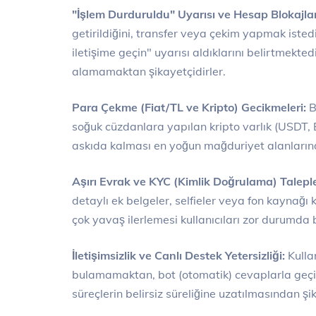
"İşlem Durduruldu" Uyarısı ve Hesap Blokajlar
getirildiğini, transfer veya çekim yapmak istedi
iletişime geçin" uyarısı aldıklarını belirtmekte
alamamaktan şikayetçidirler.
Para Çekme (Fiat/TL ve Kripto) Gecikmeleri:
B
soğuk cüzdanlara yapılan kripto varlık (USDT, 
askıda kalması en yoğun mağduriyet alanlarınd
Aşırı Evrak ve KYC (Kimlik Doğrulama) Taleple
detaylı ek belgeler, selfieler veya fon kaynağı 
çok yavaş ilerlemesi kullanıcıları zor durumda
İletişimsizlik ve Canlı Destek Yetersizliği:
Kulla
bulamamaktan, bot (otomatik) cevaplarla geçiş
süreçlerin belirsiz süreliğine uzatılmasından şi