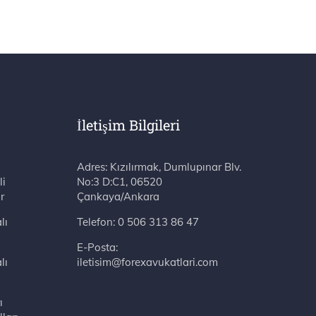
İletişim Bilgileri
Adres: Kızılırmak, Dumlupınar Blv. No:3 D:C1, 06520 Çankaya/Ankara
li
r
lı
Telefon:
0 506 313 86 47
E-Posta:
lı
iletisim@forexavukatlari.com
ı