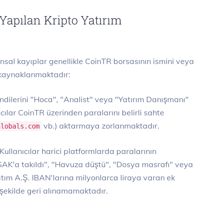
Yapılan Kripto Yatırım
nsal kayıplar genellikle CoinTR borsasının ismini veya
 kaynaklanmaktadır:
dilerini "Hoca", "Analist" veya "Yatırım Danışmanı"
ıcılar CoinTR üzerinden paralarını belirli sahte
vb.) aktarmaya zorlanmaktadır.
globals.com
Kullanıcılar harici platformlarda paralarının
SAK'a takıldı", "Havuza düştü", "Dosya masrafı" veya
atım A.Ş. IBAN'larına milyonlarca liraya varan ek
r şekilde geri alınamamaktadır.