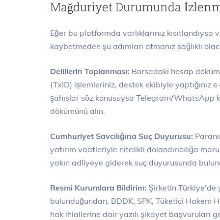
Mağduriyet Durumunda İzlenm
Eğer bu platformda varlıklarınız kısıtlandıysa 
kaybetmeden şu adımları atmanız sağlıklı olaca
Delillerin Toplanması:
Borsadaki hesap dökümler
(TxID) işlemleriniz, destek ekibiyle yaptığınız
şahıslar söz konusuysa Telegram/WhatsApp ko
dökümünü alın.
Cumhuriyet Savcılığına Suç Duyurusu:
Paranın
yatırım vaatleriyle nitelikli dolandırıcılığa ma
yakın adliyeye giderek suç duyurusunda bulun
Resmi Kurumlara Bildirim:
Şirketin Türkiye'de 
bulunduğundan, BDDK, SPK, Tüketici Hakem Heye
hak ihlallerine dair yazılı şikayet başvuruları ge