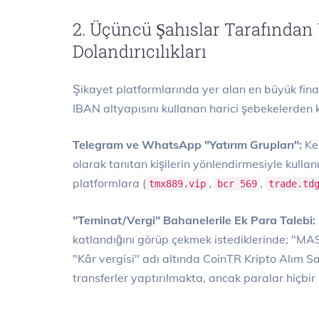
2. Üçüncü Şahıslar Tarafından 
Dolandırıcılıkları
Şikayet platformlarında yer alan en büyük fina
IBAN altyapısını kullanan harici şebekelerden
Telegram ve WhatsApp "Yatırım Grupları":
Ken
olarak tanıtan kişilerin yönlendirmesiyle kullan
platformlara (
,
,
tmx889.vip
bcr 569
trade.td
"Teminat/Vergi" Bahanelerile Ek Para Talebi:
katlandığını görüp çekmek istediklerinde; "MA
"Kâr vergisi" adı altında CoinTR Kripto Alım S
transferler yaptırılmakta, ancak paralar hiçbi