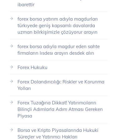
ibarettir
forex borsa yatırım adıyla magdurları
türkıyede geniş kapsamlı davalarda
uzman bilrkişimizle çözüyorur arayın
forex borsa adıyla magdur eden sahte
firmaların lısdesı arayın desdek alın
Forex Hukuku
Forex Dolandırıcılığı: Riskler ve Korunma
Yolları
Forex Tuzağına Dikkat! Yatırımcıların
Bilinçli Adımlarla Adım Atması Gereken
Piyasa
Borsa ve Kripto Piyasalarında Hukuki
Süreçler ve Yatırımcı Hakları