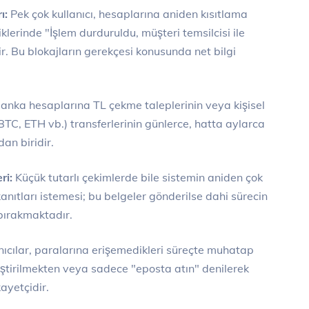
ı:
Pek çok kullanıcı, hesaplarına aniden kısıtlama
klerinde "İşlem durduruldu, müşteri temsilcisi ile
dir. Bu blokajların gerekçesi konusunda net bilgi
anka hesaplarına TL çekme taleplerinin veya kişisel
BTC, ETH vb.) transferlerinin günlerce, hatta aylarca
an biridir.
ri:
Küçük tutarlı çekimlerde bile sistemin aniden çok
kanıtları istemesi; bu belgeler gönderilse dahi sürecin
 bırakmaktadır.
nıcılar, paralarına erişemedikleri süreçte muhatap
tirilmekten veya sadece "eposta atın" denilerek
kayetçidir.