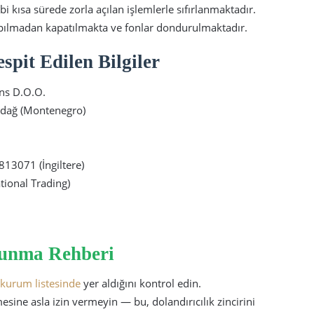
i kısa sürede zorla açılan işlemlerle sıfırlanmaktadır.
pılmadan kapatılmakta ve fonlar dondurulmaktadır.
pit Edilen Bilgiler
ons D.O.O.
adağ (Montenegro)
3071 (İngiltere)
tional Trading)
runma Rehberi
ı kurum listesinde
yer aldığını kontrol edin.
esine asla izin vermeyin — bu, dolandırıcılık zincirini