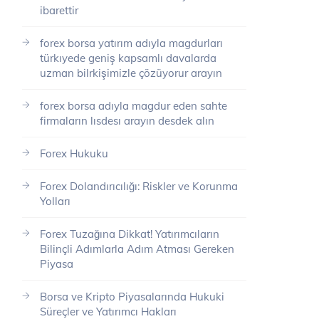
ibarettir
forex borsa yatırım adıyla magdurları
türkıyede geniş kapsamlı davalarda
uzman bilrkişimizle çözüyorur arayın
forex borsa adıyla magdur eden sahte
firmaların lısdesı arayın desdek alın
Forex Hukuku
Forex Dolandırıcılığı: Riskler ve Korunma
Yolları
Forex Tuzağına Dikkat! Yatırımcıların
Bilinçli Adımlarla Adım Atması Gereken
Piyasa
Borsa ve Kripto Piyasalarında Hukuki
Süreçler ve Yatırımcı Hakları