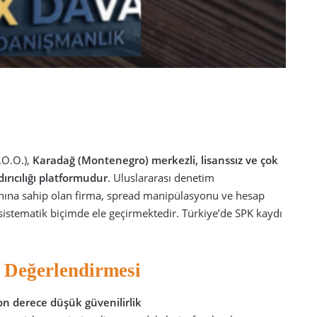
ı
.O.O.),
Karadağ (Montenegro) merkezli, lisanssız ve çok
ırıcılığı platformudur
. Uluslararası denetim
anına sahip olan firma, spread manipülasyonu ve hesap
ı sistematik biçimde ele geçirmektedir. Türkiye’de SPK kaydı
 Değerlendirmesi
on derece düşük güvenilirlik