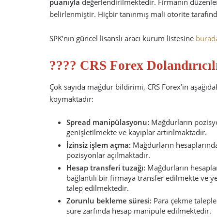
puanıyla
değerlendirilmektedir. Firmanın düzenleme
belirlenmiştir. Hiçbir tanınmış mali otorite tarafın
SPK’nın güncel lisanslı aracı kurum listesine
burad
???? CRS Forex Dolandırıcıl
Çok sayıda mağdur bildirimi, CRS Forex’in aşağıdak
koymaktadır:
Spread manipülasyonu:
Mağdurların pozisyo
genişletilmekte ve kayıplar artırılmaktadır.
İzinsiz işlem açma:
Mağdurların hesaplarında,
pozisyonlar açılmaktadır.
Hesap transferi tuzağı:
Mağdurların hesapları 
bağlantılı bir firmaya transfer edilmekte ve y
talep edilmektedir.
Zorunlu bekleme süresi:
Para çekme taleple
süre zarfında hesap manipüle edilmektedir.