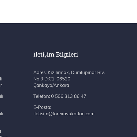
İletişim Bilgileri
Adres: Kızılırmak, Dumlupınar Blv. No:3 D:C1, 06520 Çankaya/Ankara
li
r
lı
Telefon:
0 506 313 86 47
E-Posta:
lı
iletisim@forexavukatlari.com
ı