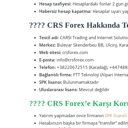
Hesap tasfiyesi:
Hesaplardaki fonlar 2 gün gib
Habersiz hesap kapatma:
Hesaplar uyarı ya
???? CRS Forex Hakkında Tes
Tescil adı:
CARSI Trading and Internet Soluti
Merkez:
Bulevar Skenderbeu BB, Ulcinj, Kar
Web sitesi:
crsforex.com
E-posta:
info@crsforex.com
Telefon:
+38220672515 (Karadağ), +44748881
Bağlantılı firma:
FTT Teknoloji (Alpari Interna
SPK lisansı:
Bulunmamaktadır
Uluslararası lisans:
Mevcut değildir
????️ CRS Forex’e Karşı Ko
Yatırım yapmadan önce firmanın
SPK lisansl
Hesabınızın başka bir firmaya “transfer” edilm