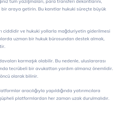
ınız tüm yazışmaları, para transferi dekontlarını,
ri bir araya getirin. Bu kanıtlar hukuki süreçte büyük
rı ciddidir ve hukuki yollarla mağduriyetin giderilmesi
valarda uzman bir hukuk bürosundan destek almak,
ir.
 davaları karmaşık olabilir. Bu nedenle, uluslararası
rında tecrübeli bir avukattan yardım almanız önemlidir.
ncü olarak bilinir.
atformlar aracılığıyla yapıldığında yatırımcılara
 şüpheli platformlardan her zaman uzak durulmalıdır.