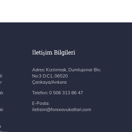
İletişim Bilgileri
Adres: Kızılırmak, Dumlupınar Blv. No:3 D:C1, 06520 Çankaya/Ankara
li
r
lı
Telefon:
0 506 313 86 47
E-Posta:
lı
iletisim@forexavukatlari.com
ı