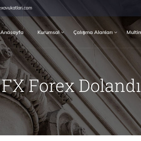
exavukatlari.com
Anasayfa
Kurumsal
Çalışma Alanları
Multi
FX Forex Dolandır