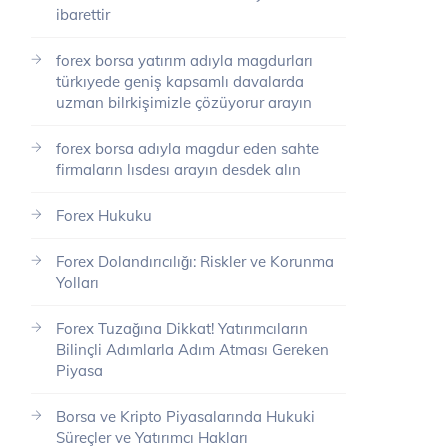
ibarettir
forex borsa yatırım adıyla magdurları
türkıyede geniş kapsamlı davalarda
uzman bilrkişimizle çözüyorur arayın
forex borsa adıyla magdur eden sahte
firmaların lısdesı arayın desdek alın
Forex Hukuku
Forex Dolandırıcılığı: Riskler ve Korunma
Yolları
Forex Tuzağına Dikkat! Yatırımcıların
Bilinçli Adımlarla Adım Atması Gereken
Piyasa
Borsa ve Kripto Piyasalarında Hukuki
Süreçler ve Yatırımcı Hakları