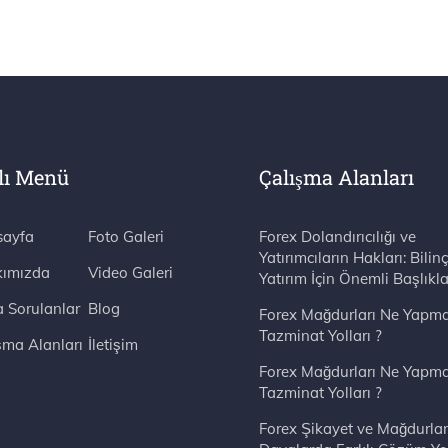
lı Menü
Çalışma Alanları
ayfa
Foto Galeri
Forex Dolandırıcılığı ve
Yatırımcıların Hakları: Bilinç
ımızda
Video Galeri
Yatırım İçin Önemli Başlıkla
a Sorulanlar
Blog
Forex Mağdurları Ne Yapma
Tazminat Yolları ?
şma Alanları
İletişim
Forex Mağdurları Ne Yapma
Tazminat Yolları ?
Forex Şikayet ve Mağdurlar