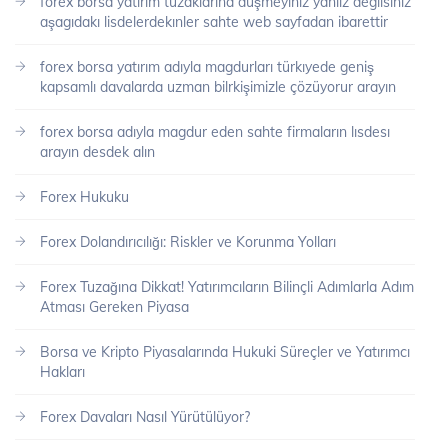
forex borsa yatırım tuzaklarına düşmeyınız yanlız degılsınız
aşagıdakı lisdelerdekınler sahte web sayfadan ibarettir
forex borsa yatırım adıyla magdurları türkıyede geniş
kapsamlı davalarda uzman bilrkişimizle çözüyorur arayın
forex borsa adıyla magdur eden sahte firmaların lısdesı
arayın desdek alın
Forex Hukuku
Forex Dolandırıcılığı: Riskler ve Korunma Yolları
Forex Tuzağına Dikkat! Yatırımcıların Bilinçli Adımlarla Adım
Atması Gereken Piyasa
Borsa ve Kripto Piyasalarında Hukuki Süreçler ve Yatırımcı
Hakları
Forex Davaları Nasıl Yürütülüyor?