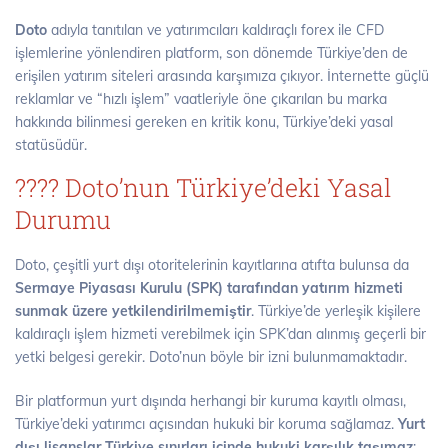
Doto
adıyla tanıtılan ve yatırımcıları kaldıraçlı forex ile CFD
işlemlerine yönlendiren platform, son dönemde Türkiye’den de
erişilen yatırım siteleri arasında karşımıza çıkıyor. İnternette güçlü
reklamlar ve “hızlı işlem” vaatleriyle öne çıkarılan bu marka
hakkında bilinmesi gereken en kritik konu, Türkiye’deki yasal
statüsüdür.
???? Doto’nun Türkiye’deki Yasal
Durumu
Doto, çeşitli yurt dışı otoritelerinin kayıtlarına atıfta bulunsa da
Sermaye Piyasası Kurulu (SPK) tarafından yatırım hizmeti
sunmak üzere yetkilendirilmemiştir
. Türkiye’de yerleşik kişilere
kaldıraçlı işlem hizmeti verebilmek için SPK’dan alınmış geçerli bir
yetki belgesi gerekir. Doto’nun böyle bir izni bulunmamaktadır.
Bir platformun yurt dışında herhangi bir kuruma kayıtlı olması,
Türkiye’deki yatırımcı açısından hukuki bir koruma sağlamaz.
Yurt
dışı lisanslar Türkiye sınırları içinde hukuki karşılık taşımaz
;