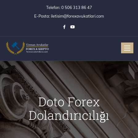
Telefon:
0 506 313 86 47
E-Posta:
iletisim@forexavukatlari.com
Toggle
Doto Forex
Dolandırıcılığı