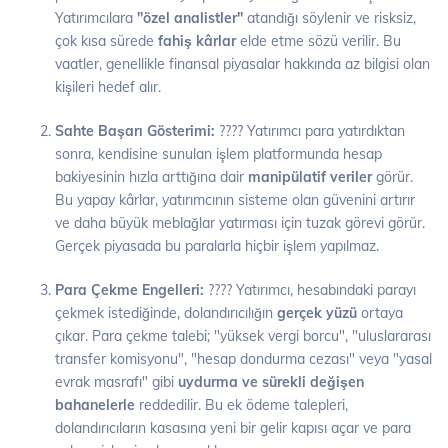
Yatırımcılara
"özel analistler"
atandığı söylenir ve risksiz,
çok kısa sürede
fahiş kârlar
elde etme sözü verilir. Bu
vaatler, genellikle finansal piyasalar hakkında az bilgisi olan
kişileri hedef alır.
Sahte Başarı Gösterimi:
???? Yatırımcı para yatırdıktan
sonra, kendisine sunulan işlem platformunda hesap
bakiyesinin hızla arttığına dair
manipülatif veriler
görür.
Bu yapay kârlar, yatırımcının sisteme olan güvenini artırır
ve daha büyük meblağlar yatırması için tuzak görevi görür.
Gerçek piyasada bu paralarla hiçbir işlem yapılmaz.
Para Çekme Engelleri:
???? Yatırımcı, hesabındaki parayı
çekmek istediğinde, dolandırıcılığın
gerçek yüzü
ortaya
çıkar. Para çekme talebi; "yüksek vergi borcu", "uluslararası
transfer komisyonu", "hesap dondurma cezası" veya "yasal
evrak masrafı" gibi
uydurma ve sürekli değişen
bahanelerle
reddedilir. Bu ek ödeme talepleri,
dolandırıcıların kasasına yeni bir gelir kapısı açar ve para