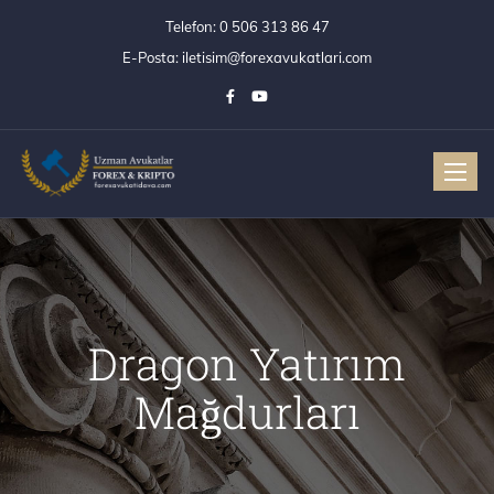
Telefon:
0 506 313 86 47
E-Posta:
iletisim@forexavukatlari.com
Toggle
Dragon Yatırım
Mağdurları