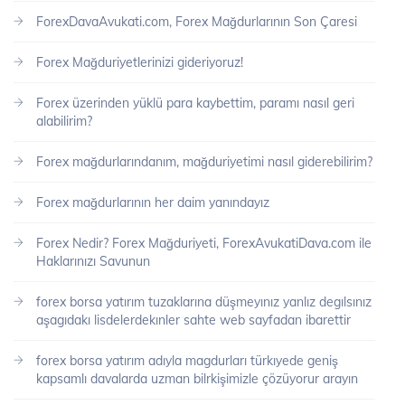
ForexDavaAvukati.com, Forex Mağdurlarının Son Çaresi
Forex Mağduriyetlerinizi gideriyoruz!
Forex üzerinden yüklü para kaybettim, paramı nasıl geri
alabilirim?
Forex mağdurlarındanım, mağduriyetimi nasıl giderebilirim?
Forex mağdurlarının her daim yanındayız
Forex Nedir? Forex Mağduriyeti, ForexAvukatiDava.com ile
Haklarınızı Savunun
forex borsa yatırım tuzaklarına düşmeyınız yanlız degılsınız
aşagıdakı lisdelerdekınler sahte web sayfadan ibarettir
forex borsa yatırım adıyla magdurları türkıyede geniş
kapsamlı davalarda uzman bilrkişimizle çözüyorur arayın