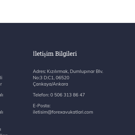
İletişim Bilgileri
Adres: Kızılırmak, Dumlupınar Blv. No:3 D:C1, 06520 Çankaya/Ankara
li
r
lı
Telefon:
0 506 313 86 47
E-Posta:
lı
iletisim@forexavukatlari.com
ı