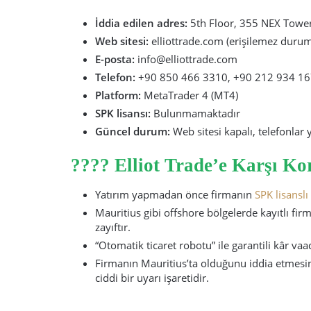
İddia edilen adres:
5th Floor, 355 NEX Tower
Web sitesi:
elliottrade.com (erişilemez duru
E-posta:
info@elliottrade.com
Telefon:
+90 850 466 3310, +90 212 934 1670
Platform:
MetaTrader 4 (MT4)
SPK lisansı:
Bulunmamaktadır
Güncel durum:
Web sitesi kapalı, telefonlar
????️ Elliot Trade’e Karşı K
Yatırım yapmadan önce firmanın
SPK lisansl
Mauritius gibi offshore bölgelerde kayıtlı fir
zayıftır.
“Otomatik ticaret robotu” ile garantili kâr v
Firmanın Mauritius’ta olduğunu iddia etmesi
ciddi bir uyarı işaretidir.