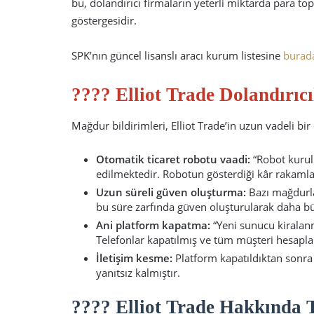
bu, dolandırıcı firmaların yeterli miktarda para top
göstergesidir.
SPK’nın güncel lisanslı aracı kurum listesine
burad
???? Elliot Trade Dolandırıc
Mağdur bildirimleri, Elliot Trade’in uzun vadeli bir
Otomatik ticaret robotu vaadi:
“Robot kurulu
edilmektedir. Robotun gösterdiği kâr rakaml
Uzun süreli güven oluşturma:
Bazı mağdurlar
bu süre zarfında güven oluşturularak daha büy
Ani platform kapatma:
“Yeni sunucu kiralanm
Telefonlar kapatılmış ve tüm müşteri hesaplar
İletişim kesme:
Platform kapatıldıktan sonra
yanıtsız kalmıştır.
???? Elliot Trade Hakkında Te