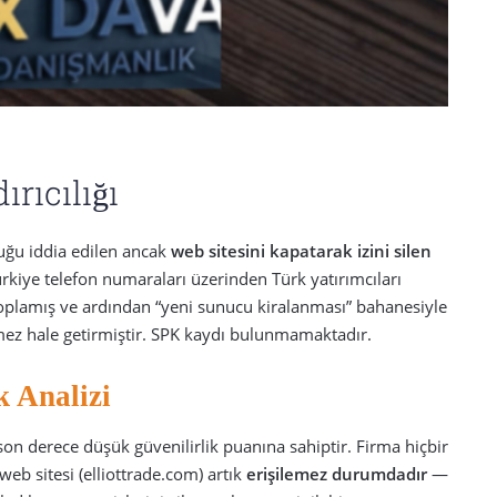
ırıcılığı
lduğu iddia edilen ancak
web sitesini kapatarak izini silen
ürkiye telefon numaraları üzerinden Türk yatırımcıları
 toplamış ve ardından “yeni sunucu kiralanması” bahanesiyle
mez hale getirmiştir. SPK kaydı bulunmamaktadır.
k Analizi
son derece düşük güvenilirlik puanına sahiptir. Firma hiçbir
eb sitesi (elliottrade.com) artık
erişilemez durumdadır
—