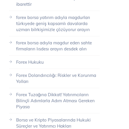
ibarettir
forex borsa yatırım adıyla magdurları
türkıyede geniş kapsamlı davalarda
uzman bilrkişimizle çözüyorur arayın
forex borsa adıyla magdur eden sahte
firmaların lısdesı arayın desdek alın
Forex Hukuku
Forex Dolandırıcılığı: Riskler ve Korunma
Yolları
Forex Tuzağına Dikkat! Yatırımcıların
Bilinçli Adımlarla Adım Atması Gereken
Piyasa
Borsa ve Kripto Piyasalarında Hukuki
Süreçler ve Yatırımcı Hakları