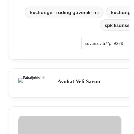
Exchange Trading güvenilir mi
Exchange 
spk lisanssız
Avukat Veli Savun
F
E
o
r
n
o