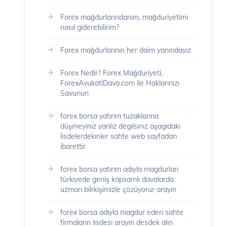
Forex mağdurlarındanım, mağduriyetimi
nasıl giderebilirim?
Forex mağdurlarının her daim yanındayız
Forex Nedir? Forex Mağduriyeti,
ForexAvukatiDava.com ile Haklarınızı
Savunun
forex borsa yatırım tuzaklarına
düşmeyınız yanlız degılsınız aşagıdakı
lisdelerdekınler sahte web sayfadan
ibarettir
forex borsa yatırım adıyla magdurları
türkıyede geniş kapsamlı davalarda
uzman bilrkişimizle çözüyorur arayın
forex borsa adıyla magdur eden sahte
firmaların lısdesı arayın desdek alın