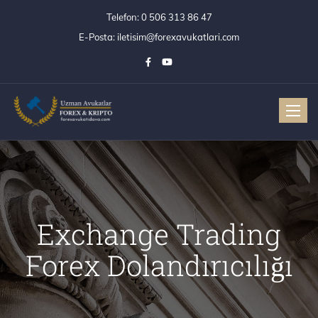
Telefon:
0 506 313 86 47
E-Posta:
iletisim@forexavukatlari.com
Toggle
Exchange Trading
Forex Dolandırıcılığı