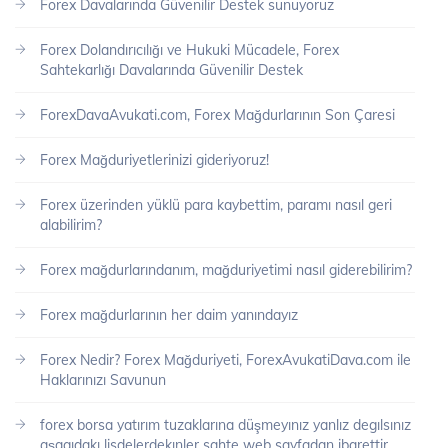
Forex Davalarında Güvenilir Destek sunuyoruz
Forex Dolandırıcılığı ve Hukuki Mücadele, Forex
Sahtekarlığı Davalarında Güvenilir Destek
ForexDavaAvukati.com, Forex Mağdurlarının Son Çaresi
Forex Mağduriyetlerinizi gideriyoruz!
Forex üzerinden yüklü para kaybettim, paramı nasıl geri
alabilirim?
Forex mağdurlarındanım, mağduriyetimi nasıl giderebilirim?
Forex mağdurlarının her daim yanındayız
Forex Nedir? Forex Mağduriyeti, ForexAvukatiDava.com ile
Haklarınızı Savunun
forex borsa yatırım tuzaklarına düşmeyınız yanlız degılsınız
aşagıdakı lisdelerdekınler sahte web sayfadan ibarettir