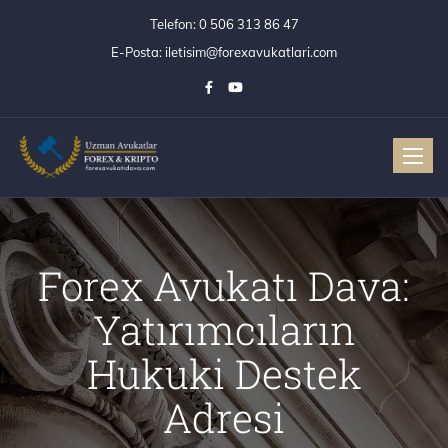
Telefon:
0 506 313 86 47
E-Posta:
iletisim@forexavukatlari.com
Toggle
Forex Avukatı Dava:
Yatırımcıların
Hukuki Destek
Adresi