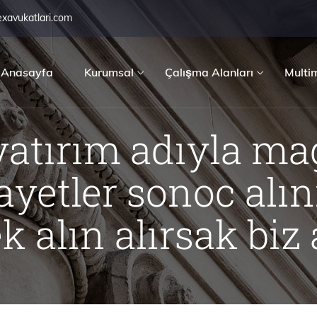
exavukatlari.com
Anasayfa
Kurumsal
Çalışma Alanları
Multi
 yatırım adıyla m
kayetler sonoc alı
 alın alırsak biz 