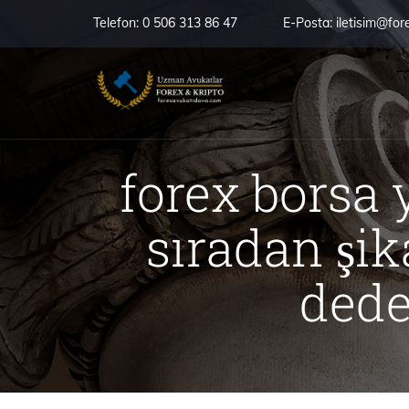
Telefon:
0 506 313 86 47
E-Posta:
iletisim@for
forex borsa
sıradan şi
dedek