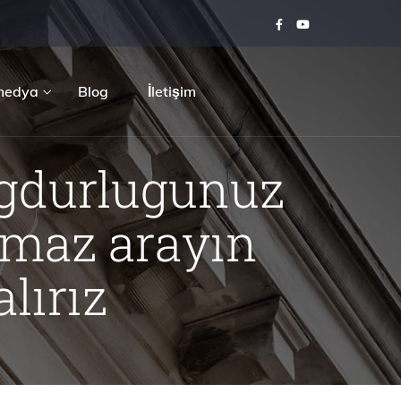
medya
Blog
İletişim
agdurlugunuz
nmaz arayın
alırız