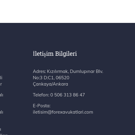
İletişim Bilgileri
Adres: Kızılırmak, Dumlupınar Blv. No:3 D:C1, 06520 Çankaya/Ankara
li
r
lı
Telefon:
0 506 313 86 47
E-Posta:
lı
iletisim@forexavukatlari.com
ı