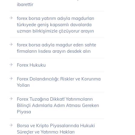
ibarettir
forex borsa yatırım adıyla magdurları
türkıyede geniş kapsamlı davalarda
uzman bilrkişimizle çözüyorur arayın
forex borsa adıyla magdur eden sahte
firmaların lısdesı arayın desdek alın
Forex Hukuku
Forex Dolandırıcılığı: Riskler ve Korunma
Yolları
Forex Tuzağına Dikkat! Yatırımcıların
Bilinçli Adımlarla Adım Atması Gereken
Piyasa
Borsa ve Kripto Piyasalarında Hukuki
Süreçler ve Yatırımcı Hakları