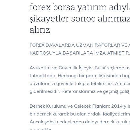
forex borsa yatırım adı
şikayetler sonoc alınmaz
alırız
FOREX DAVALARDA UZMAN RAPORLAR VE A
KADROSUYLA BAŞARILARA İMZA ATMIŞTIR
Avukatlar ve Güvenilir İşleyiş: Bu süreçlerde a
tutmaktadır. Herhangi bir para ilişkisinden ba
davalarınızı güvenle takip edebilirsiniz. Ama
giderilmesidir. Referanslarımız ve geçmiş çalı
Dernek Kurulumu ve Gelecek Planları: 2014 yı
bir dernek kurarak bu alanlardaki faaliyetleri
Ancak şahsi nedenlerden dolayı dernek kurulu
atılacaktır.