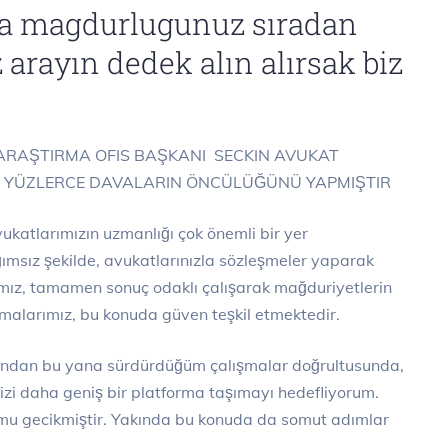
yla magdurlugunuz sıradan
 arayın dedek alın alırsak biz
RAŞTIRMA OFIS BAŞKANI SECKIN AVUKAT
. YÜZLERCE DAVALARIN ÖNCÜLÜĞÜNÜ YAPMIŞTIR
vukatlarımızın uzmanlığı çok önemli bir yer
ğımsız şekilde, avukatlarınızla sözleşmeler yaparak
cımız, tamamen sonuç odaklı çalışarak mağduriyetlerin
şmalarımız, bu konuda güven teşkil etmektedir.
lından bu yana sürdürdüğüm çalışmalar doğrultusunda,
mizi daha geniş bir platforma taşımayı hedefliyorum.
mu gecikmiştir. Yakında bu konuda da somut adımlar