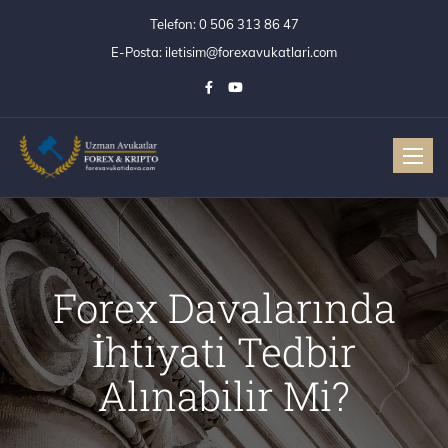
Telefon:
0 506 313 86 47
E-Posta:
iletisim@forexavukatlari.com
Toggle
Forex Davalarında
İhtiyati Tedbir
Alınabilir Mi?