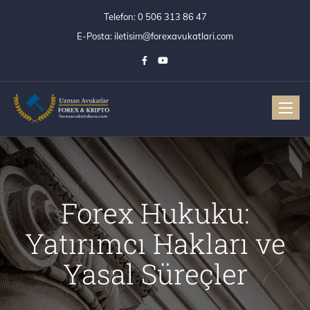
Telefon:
0 506 313 86 47
E-Posta:
iletisim@forexavukatlari.com
Toggle
Forex Hukuku:
Yatırımcı Hakları ve
Yasal Süreçler