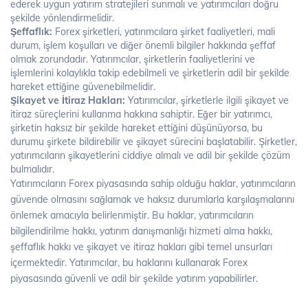
ederek uygun yatırım stratejileri sunmalı ve yatırımcıları doğru
şekilde yönlendirmelidir.
Şeffaflık:
Forex şirketleri, yatırımcılara şirket faaliyetleri, mali
durum, işlem koşulları ve diğer önemli bilgiler hakkında şeffaf
olmak zorundadır. Yatırımcılar, şirketlerin faaliyetlerini ve
işlemlerini kolaylıkla takip edebilmeli ve şirketlerin adil bir şekilde
hareket ettiğine güvenebilmelidir.
Şikayet ve İtiraz Hakları:
Yatırımcılar, şirketlerle ilgili şikayet ve
itiraz süreçlerini kullanma hakkına sahiptir. Eğer bir yatırımcı,
şirketin haksız bir şekilde hareket ettiğini düşünüyorsa, bu
durumu şirkete bildirebilir ve şikayet sürecini başlatabilir. Şirketler,
yatırımcıların şikayetlerini ciddiye almalı ve adil bir şekilde çözüm
bulmalıdır.
Yatırımcıların Forex piyasasında sahip olduğu haklar, yatırımcıların
güvende olmasını sağlamak ve haksız durumlarla karşılaşmalarını
önlemek amacıyla belirlenmiştir. Bu haklar, yatırımcıların
bilgilendirilme hakkı, yatırım danışmanlığı hizmeti alma hakkı,
şeffaflık hakkı ve şikayet ve itiraz hakları gibi temel unsurları
içermektedir. Yatırımcılar, bu haklarını kullanarak Forex
piyasasında güvenli ve adil bir şekilde yatırım yapabilirler.