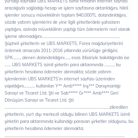
yurtdışı kaynaklı UBS MARKETS isimli firmanın internet sayfası
aracılığıyla sağladığı hesap ve işlem sayfasına aktarıldığını, hileli
işlemler sonucu müvekkilinin toplam 940.000TL dolandırıldığını,
sözde yatırım işlemlerini de yine ilgili şirketlerdeki şahısların
yaptığını, aslında müvekkilinin yaptığı tüm ödemelerin reel olarak
işleme alınmadığını…………………………………………………………………,
Şüpheli şirketlerin ve UBS MARKETS, Forex mağduriyetlerini
önlemek amacıyla 2011-2016 yıllarında yürürlüğe girdiğini,
SPK……., alenen dolandırıldığını….., esas itibariyle bakıldığında ise
…… UBS MARKETS isimli şirketin para aktarımında ………, bu
şirketlerin hesabına ödemeler alınmakta; sözde yatırım
işlemlerinin UBS MARKETS’ın internet sayfası üzerinden
yapıldığını……….. kullanılan Y** Amb***** İnş*** Danışmanlığı
Sanayi ve Ticaret Ltd. Şti ve Sab***** Gr**** Amb**** Geri
Dönüşüm Sanayi ve Ticaret Ltd. Şti
…………………………………………………………………………………………zikredilen
şirketlerin, yurt dışı merkezli olduğu bilinen UBS MARKETS isimli
şirketin para aktarımında kullandığı paravan şirketler olduğunu, bu
şirketlerin hesabına ödemeler alınmakta;
………………………………………………………………………………………………………