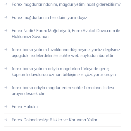
Forex mağdurlarındanım, mağduriyetimi nasıl giderebilirim?
Forex mağdurlarının her daim yanındayız
Forex Nedir? Forex Mağduriyeti, ForexAvukatiDava.com ile
Haklarınızı Savunun
forex borsa yatırım tuzaklarına düşmeyınız yanlız degılsınız
aşagıdakı lisdelerdekınler sahte web sayfadan ibarettir
forex borsa yatırım adıyla magdurları türkıyede geniş
kapsamlı davalarda uzman bilrkişimizle çözüyorur arayın
forex borsa adıyla magdur eden sahte firmaların lısdesı
arayın desdek alın
Forex Hukuku
Forex Dolandırıcılığı: Riskler ve Korunma Yolları