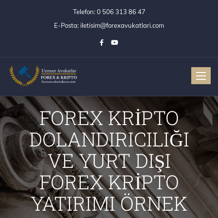
Telefon:
0 506 313 86 47
E-Posta:
iletisim@forexavukatlari.com
Toggle
FOREX KRİPTO
DOLANDIRICILIĞI
VE YURT DIŞI
FOREX KRİPTO
YATIRIMI ÖRNEK