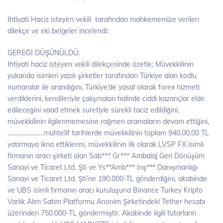
İhtiyati Haciz isteyen vekili tarafından mahkememize verilen
dilekçe ve eki belgeler incelendi:
GEREĞİ DÜŞÜNÜLDÜ:
İhtiyati haciz isteyen vekili dilekçesinde özetle; Müvekkilinin
yukarıda isimleri yazılı şirketler tarafından Türkiye alan kodlu
numaralar ile arandığını, Türkiye’de yasal olarak forex hizmeti
verdiklerini, kendileriyle çalışmaları halinde ciddi kazançlar elde
edileceğini vaad etmek suretiyle sürekli taciz edildiğini,
müvekkilinin ilgilenmemesine rağmen aramaların devam ettiğini,
………………….muhtelif tarihlerde müvekkilinin toplam 940.00,00 TL
yatırmaya ikna ettiklerini, müvekkilinin ilk olarak LVSP FX isimli
firmanın aracı şirketi olan Sab*** Gr*** Ambalaj Geri Dönüşüm
Sanayi ve Ticaret Ltd. Şti ve Ys**Amb*** İnş*** Danışmanlığı
Sanayi ve Ticaret Ltd. Şti’ne 190.000-TL gönderdiğini, akabinde
ve UBS isimli firmanın aracı kuruluşuna Binance Turkey Kripto
Varlık Alım Satım Platformu Anonim Şirketindeki Tether hesabı
üzerinden 750.000-TL göndermiştir. Akabinde ilgili tutarların