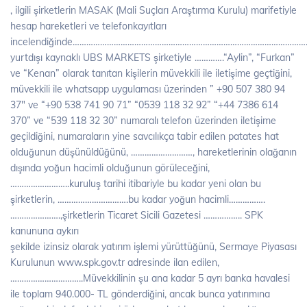
, ilgili şirketlerin MASAK (Mali Suçları Araştırma Kurulu) marifetiyle
hesap hareketleri ve telefonkayıtları
incelendiğinde………………………………………………………………………………………
yurtdışı kaynaklı UBS MARKETS şirketiyle ………….“Aylin”, “Furkan”
ve “Kenan” olarak tanıtan kişilerin müvekkili ile iletişime geçtiğini,
müvekkili ile whatsapp uygulaması üzerinden ” +90 507 380 94
37″ ve “+90 538 741 90 71” “0539 118 32 92” “+44 7386 614
370” ve “539 118 32 30” numaralı telefon üzerinden iletişime
geçildiğini, numaraların yine savcılıkça tabir edilen patates hat
olduğunun düşünüldüğünü, ………………………, hareketlerinin olağanın
dışında yoğun hacimli olduğunun görüleceğini,
……………………..kuruluş tarihi itibariyle bu kadar yeni olan bu
şirketlerin, ………………………….bu kadar yoğun hacimli…………….
………………….,şirketlerin Ticaret Sicili Gazetesi …………….. SPK
kanununa aykırı
şekilde izinsiz olarak yatırım işlemi yürüttüğünü, Sermaye Piyasası
Kurulunun www.spk.gov.tr adresinde ilan edilen,
…………………………..Müvekkilinin şu ana kadar 5 ayrı banka havalesi
ile toplam 940.000- TL gönderdiğini, ancak bunca yatırımına