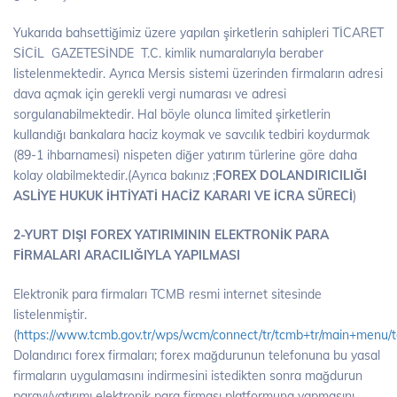
Yukarıda bahsettiğimiz üzere yapılan şirketlerin sahipleri TİCARET
SİCİL GAZETESİNDE T.C. kimlik numaralarıyla beraber
listelenmektedir. Ayrıca Mersis sistemi üzerinden firmaların adresi
dava açmak için gerekli vergi numarası ve adresi
sorgulanabilmektedir. Hal böyle olunca limited şirketlerin
kullandığı bankalara haciz koymak ve savcılık tedbiri koydurmak
(89-1 ihbarnamesi) nispeten diğer yatırım türlerine göre daha
kolay olabilmektedir.(Ayrıca bakınız ;
FOREX DOLANDIRICILIĞI
ASLİYE HUKUK İHTİYATİ HACİZ KARARI VE İCRA SÜRECİ
)
2-YURT DIŞI FOREX YATIRIMININ ELEKTRONİK PARA
FİRMALARI ARACILIĞIYLA YAPILMASI
Elektronik para firmaları TCMB resmi internet sitesinde
listelenmiştir.
(
https://www.tcmb.gov.tr/wps/wcm/connect/tr/tcmb+tr/main+menu/tem
Dolandırıcı forex firmaları; forex mağdurunun telefonuna bu yasal
firmaların uygulamasını indirmesini istedikten sonra mağdurun
parayı/yatırımı elektronik para firması platformuna yapmasını