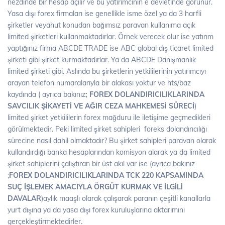
nezdinde bir hesap açılır ve bu yatırımcının e devletinde görünür.
Yasa dışı forex firmaları ise genellikle isme özel ya da 3 harfli
şirketler veyahut konudan bağımsız paravan kullanıma açık
limited şirketleri kullanmaktadırlar. Örnek verecek olur ise yatırım
yaptığınız firma ABCDE TRADE ise ABC global dış ticaret limited
şirketi gibi şirket kurmaktadırlar. Ya da ABCDE Danışmanlık
limited şirketi gibi. Aslında bu şirketlerin yetkililerinin yatırımcıyı
arayan telefon numaralarıyla bir alakası yoktur ve hts/baz
kaydında ( ayrıca bakınız
; FOREX DOLANDIRICILIKLARINDA
SAVCILIK ŞİKAYETİ VE AĞIR CEZA MAHKEMESİ SÜRECİ
)
limited şirket yetkililerin forex mağduru ile iletişime geçmedikleri
görülmektedir. Peki limited şirket sahipleri foreks dolandırıcılığı
sürecine nasıl dahil olmaktadır? Bu şirket sahipleri paravan olarak
kullandırdığı banka hesaplarından komisyon alarak ya da limited
şirket sahiplerini çalıştıran bir üst akıl var ise (ayrıca bakınız
;
FOREX DOLANDIRICILIKLARINDA TCK 220 KAPSAMINDA
SUÇ İŞLEMEK AMACIYLA ÖRGÜT KURMAK VE İLGİLİ
DAVALAR
)aylık maaşlı olarak çalışarak paranın çeşitli kanallarla
yurt dışına ya da yasa dışı forex kuruluşlarına aktarımını
gerçekleştirmektedirler.