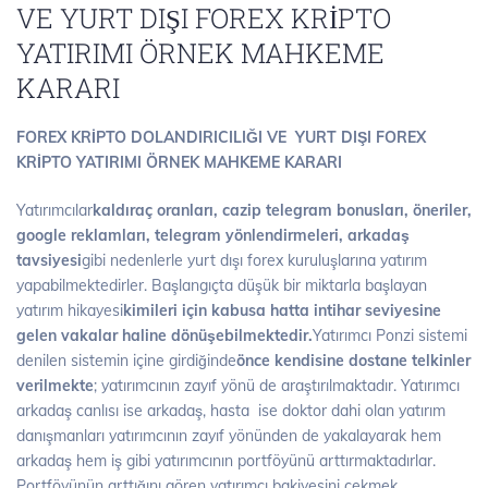
VE YURT DIŞI FOREX KRİPTO
YATIRIMI ÖRNEK MAHKEME
KARARI
FOREX KRİPTO DOLANDIRICILIĞI VE YURT DIŞI FOREX
KRİPTO YATIRIMI ÖRNEK MAHKEME KARARI
Yatırımcılar
kaldıraç oranları, cazip telegram bonusları, öneriler,
google reklamları, telegram yönlendirmeleri, arkadaş
tavsiyesi
gibi nedenlerle yurt dışı forex kuruluşlarına yatırım
yapabilmektedirler. Başlangıçta düşük bir miktarla başlayan
yatırım hikayesi
kimileri için kabusa hatta intihar seviyesine
gelen vakalar haline dönüşebilmektedir.
Yatırımcı Ponzi sistemi
denilen sistemin içine girdiğinde
önce kendisine dostane telkinler
verilmekte
; yatırımcının zayıf yönü de araştırılmaktadır. Yatırımcı
arkadaş canlısı ise arkadaş, hasta ise doktor dahi olan yatırım
danışmanları yatırımcının zayıf yönünden de yakalayarak hem
arkadaş hem iş gibi yatırımcının portföyünü arttırmaktadırlar.
Portföyünün arttığını gören yatırımcı bakiyesini çekmek