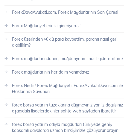
ForexDavaAvukati.com, Forex Mağdurlarının Son Çaresi
Forex Mağduriyetlerinizi gideriyoruz!
Forex üzerinden yüklü para kaybettim, paramı nasıl geri
alabilirim?
Forex mağdurlarındanım, mağduriyetimi nasıl giderebilirim?
Forex mağdurlarının her daim yanındayız
Forex Nedir? Forex Mağduriyeti, ForexAvukatiDava.com ile
Haklarınızı Savunun
forex borsa yatırım tuzaklarına düşmeyınız yanlız degılsınız
aşagıdakı lisdelerdekınler sahte web sayfadan ibarettir
forex borsa yatırım adıyla magdurları türkıyede geniş
kapsamlı davalarda uzman bilrkişimizle çözüyorur arayın