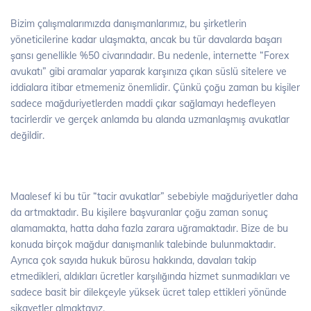
Bizim çalışmalarımızda danışmanlarımız, bu şirketlerin
yöneticilerine kadar ulaşmakta, ancak bu tür davalarda başarı
şansı genellikle %50 civarındadır. Bu nedenle, internette “Forex
avukatı” gibi aramalar yaparak karşınıza çıkan süslü sitelere ve
iddialara itibar etmemeniz önemlidir. Çünkü çoğu zaman bu kişiler
sadece mağduriyetlerden maddi çıkar sağlamayı hedefleyen
tacirlerdir ve gerçek anlamda bu alanda uzmanlaşmış avukatlar
değildir.
Maalesef ki bu tür “tacir avukatlar” sebebiyle mağduriyetler daha
da artmaktadır. Bu kişilere başvuranlar çoğu zaman sonuç
alamamakta, hatta daha fazla zarara uğramaktadır. Bize de bu
konuda birçok mağdur danışmanlık talebinde bulunmaktadır.
Ayrıca çok sayıda hukuk bürosu hakkında, davaları takip
etmedikleri, aldıkları ücretler karşılığında hizmet sunmadıkları ve
sadece basit bir dilekçeyle yüksek ücret talep ettikleri yönünde
şikayetler almaktayız.