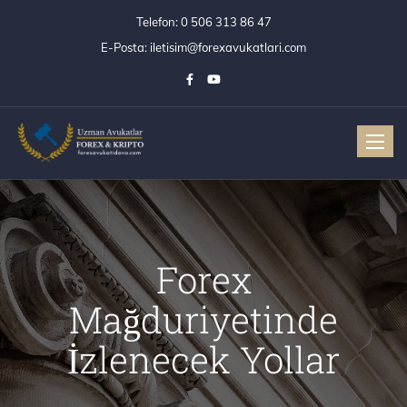
Telefon:
0 506 313 86 47
E-Posta:
iletisim@forexavukatlari.com
Toggle
Forex
Mağduriyetinde
İzlenecek Yollar