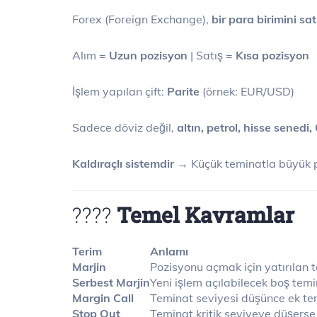
Forex (Foreign Exchange),
bir para birimini sa
Alım =
Uzun pozisyon
| Satış =
Kısa pozisyon
İşlem yapılan çift:
Parite
(örnek: EUR/USD)
Sadece döviz değil,
altın, petrol, hisse senedi
Kaldıraçlı sistemdir
→ Küçük teminatla büyük po
????
Temel Kavramlar
Terim
Anlamı
Marjin
Pozisyonu açmak için yatırılan 
Serbest Marjin
Yeni işlem açılabilecek boş tem
Margin Call
Teminat seviyesi düşünce ek tem
Stop Out
Teminat kritik seviyeye düşers