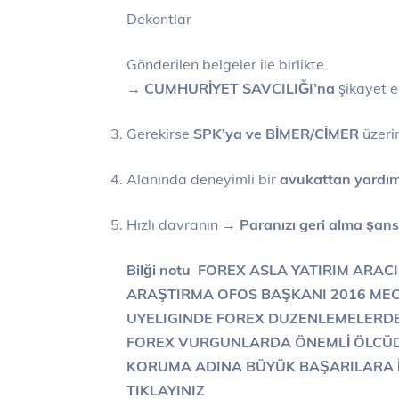
Dekontlar
Gönderilen belgeler ile birlikte
→
CUMHURİYET SAVCILIĞI’na
şikayet e
Gerekirse
SPK’ya ve BİMER/CİMER
üzeri
Alanında deneyimli bir
avukattan yardım
Hızlı davranın →
Paranızı geri alma şansı
Bilği notu FOREX ASLA YATIRIM ARACI
ARAŞTIRMA OFOS BAŞKANI 2016 MEC
UYELIGINDE FOREX DUZENLEMELERD
FOREX VURGUNLARDA ÖNEMLİ ÖLCÜDE
KORUMA ADINA BÜYÜK BAŞARILARA İ
TIKLAYINIZ