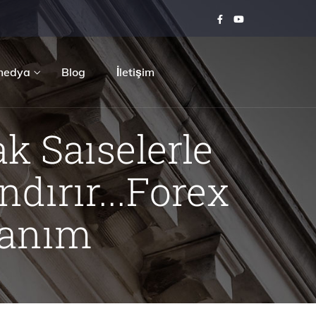
medya
Blog
İletişim
ak Saıselerle
ndırır...Forex
Tanım