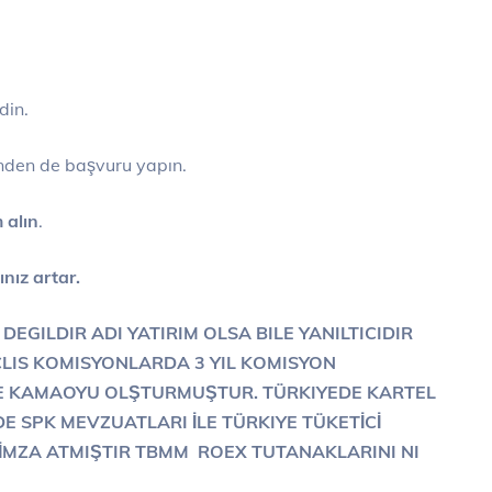
din.
nden de başvuru yapın.
 alın
.
nız artar.
 DEGILDIR ADI YATIRIM OLSA BILE YANILTICIDIR
LIS KOMISYONLARDA 3 YIL KOMISYON
E KAMAOYU OLŞTURMUŞTUR. TÜRKIYEDE KARTEL
 SPK MEVZUATLARI İLE TÜRKIYE TÜKETİCİ
MZA ATMIŞTIR TBMM ROEX TUTANAKLARINI NI