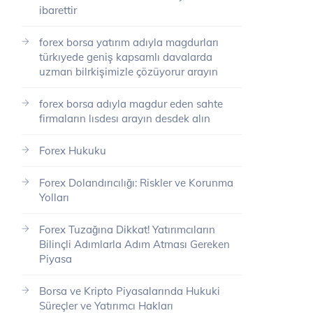
ibarettir
forex borsa yatırım adıyla magdurları
türkıyede geniş kapsamlı davalarda
uzman bilrkişimizle çözüyorur arayın
forex borsa adıyla magdur eden sahte
firmaların lısdesı arayın desdek alın
Forex Hukuku
Forex Dolandırıcılığı: Riskler ve Korunma
Yolları
Forex Tuzağına Dikkat! Yatırımcıların
Bilinçli Adımlarla Adım Atması Gereken
Piyasa
Borsa ve Kripto Piyasalarında Hukuki
Süreçler ve Yatırımcı Hakları