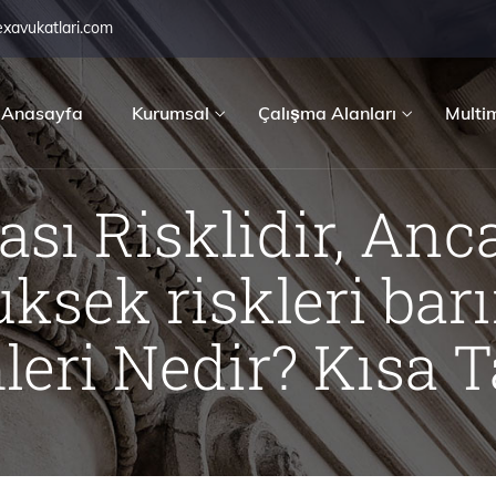
exavukatlari.com
Anasayfa
Kurumsal
Çalışma Alanları
Multi
sı Risklidir, Anc
ksek riskleri barı
mleri Nedir? Kısa 