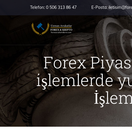
Telefon:
0 506 313 86 47
E-Posta:
iletisim@for
Forex Piyasa
işlemlerde yu
İşle