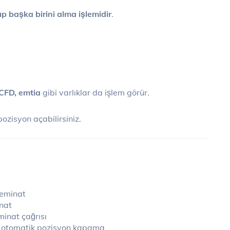
tıp başka birini alma işlemidir
.
, CFD, emtia
gibi varlıklar da işlem görür.
zisyon açabilirsiniz.
teminat
inat
inat çağrısı
e otomatik pozisyon kapama