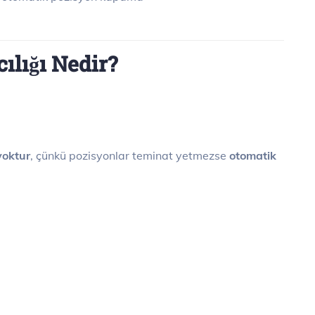
ılığı Nedir?
yoktur
, çünkü pozisyonlar teminat yetmezse
otomatik