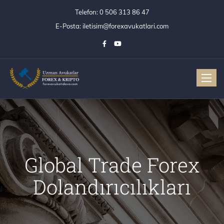
Telefon:
0 506 313 86 47
E-Posta:
iletisim@forexavukatlari.com
Toggle
Global Trade Forex
Dolandırıcılıkları