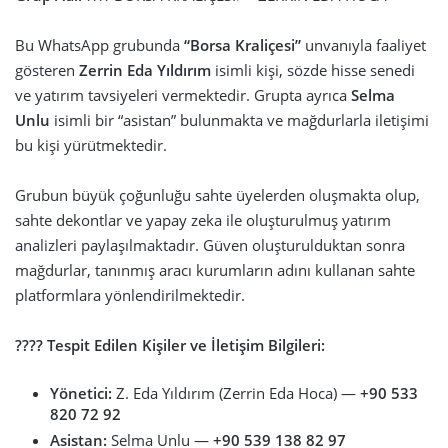
Bu WhatsApp grubunda
“Borsa Kraliçesi”
unvanıyla faaliyet
gösteren
Zerrin Eda Yıldırım
isimli kişi, sözde hisse senedi
ve yatırım tavsiyeleri vermektedir. Grupta ayrıca
Selma
Unlu
isimli bir “asistan” bulunmakta ve mağdurlarla iletişimi
bu kişi yürütmektedir.
Grubun büyük çoğunluğu sahte üyelerden oluşmakta olup,
sahte dekontlar ve yapay zeka ile oluşturulmuş yatırım
analizleri paylaşılmaktadır. Güven oluşturulduktan sonra
mağdurlar, tanınmış aracı kurumların adını kullanan sahte
platformlara yönlendirilmektedir.
???? Tespit Edilen Kişiler ve İletişim Bilgileri:
Yönetici:
Z. Eda Yıldırım (Zerrin Eda Hoca) —
+90 533
820 72 92
Asistan:
Selma Unlu —
+90 539 138 82 97