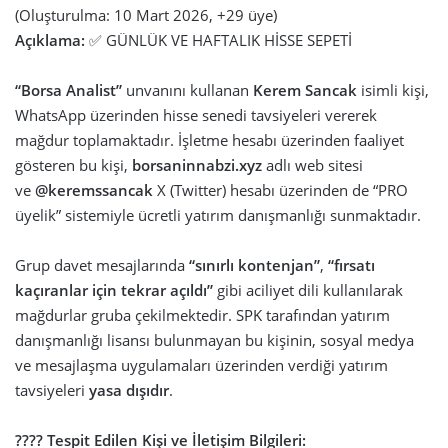
(Oluşturulma: 10 Mart 2026, +29 üye)
Açıklama:
✅ GÜNLÜK VE HAFTALIK HİSSE SEPETİ
“Borsa Analist”
unvanını kullanan
Kerem Sancak
isimli kişi,
WhatsApp üzerinden hisse senedi tavsiyeleri vererek
mağdur toplamaktadır. İşletme hesabı üzerinden faaliyet
gösteren bu kişi,
borsaninnabzi.xyz
adlı web sitesi
ve
@keremssancak
X (Twitter) hesabı üzerinden de “PRO
üyelik” sistemiyle ücretli yatırım danışmanlığı sunmaktadır.
Grup davet mesajlarında
“sınırlı kontenjan”
,
“fırsatı
kaçıranlar için tekrar açıldı”
gibi aciliyet dili kullanılarak
mağdurlar gruba çekilmektedir. SPK tarafından yatırım
danışmanlığı lisansı bulunmayan bu kişinin, sosyal medya
ve mesajlaşma uygulamaları üzerinden verdiği yatırım
tavsiyeleri
yasa dışıdır
.
???? Tespit Edilen Kişi ve İletişim Bilgileri: