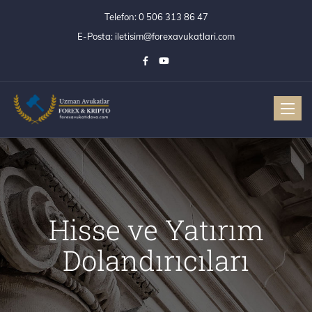
Telefon:
0 506 313 86 47
E-Posta:
iletisim@forexavukatlari.com
Toggle
Hisse ve Yatırım
Dolandırıcıları