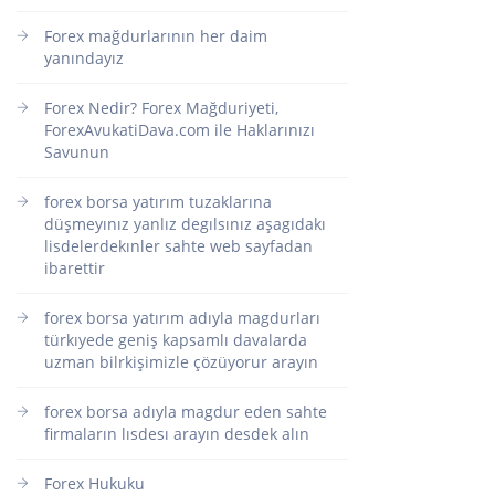
Forex mağdurlarının her daim
yanındayız
Forex Nedir? Forex Mağduriyeti,
ForexAvukatiDava.com ile Haklarınızı
Savunun
forex borsa yatırım tuzaklarına
düşmeyınız yanlız degılsınız aşagıdakı
lisdelerdekınler sahte web sayfadan
ibarettir
forex borsa yatırım adıyla magdurları
türkıyede geniş kapsamlı davalarda
uzman bilrkişimizle çözüyorur arayın
forex borsa adıyla magdur eden sahte
firmaların lısdesı arayın desdek alın
Forex Hukuku