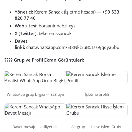
Yönetici:
Kerem Sancak (İşletme hesabı) —
+90 533
820 77 46
Web sitesi:
borsaninnabzi.xyz
X (Twitter):
@keremssancak
Davet
linki:
chat.whatsapp.com/Et8NkcruB5I7s9jqdya6bu
???? Grup ve Profil Ekran Görüntüleri:
WhatsApp grup bilgisi — 828 üye
İşletme profili
Davet mesajı — aciliyet dili
Alt grup — Hisse İşlem Grubu