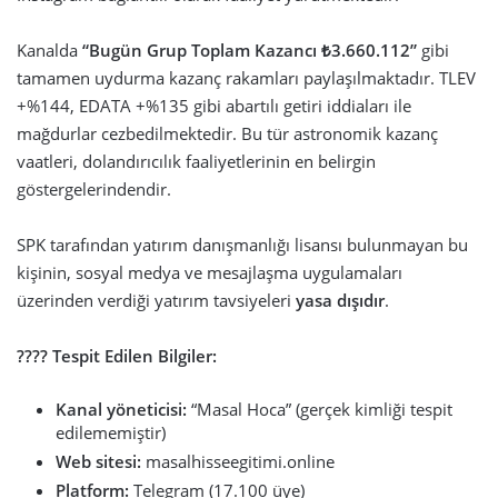
Kanalda
“Bugün Grup Toplam Kazancı ₺3.660.112”
gibi
tamamen uydurma kazanç rakamları paylaşılmaktadır. TLEV
+%144, EDATA +%135 gibi abartılı getiri iddiaları ile
mağdurlar cezbedilmektedir. Bu tür astronomik kazanç
vaatleri, dolandırıcılık faaliyetlerinin en belirgin
göstergelerindendir.
SPK tarafından yatırım danışmanlığı lisansı bulunmayan bu
kişinin, sosyal medya ve mesajlaşma uygulamaları
üzerinden verdiği yatırım tavsiyeleri
yasa dışıdır
.
???? Tespit Edilen Bilgiler:
Kanal yöneticisi:
“Masal Hoca” (gerçek kimliği tespit
edilememiştir)
Web sitesi:
masalhisseegitimi.online
Platform:
Telegram (17.100 üye)