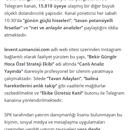
Telegram kanalı,
15.818 üyeye
ulaşmış bir diğer büyük
ölçekli dolandırıcılık yapısıdır. Kanal yöneticisi her sabah
10:30’da
“günün güçlü hisseleri”
,
“tavan potansiyelli
fırsatlar”
ve
“net ve anlaşılır analizler”
paylaştığını iddia
etmektedir.
levent.uzmancisi.com
adlı web sitesi üzerinden Instagram
bağlantılı olarak faaliyet yürüten bu yapı,
“Bekir Güngör
Hoca Özel Strateji Ekibi”
adı altında
“Canlı Analiz
Yayında”
ibaresiyle profesyonel bir izlenim yaratmaya
çalışmaktadır. Sitede
“Tavan Adayları”
,
“balina
hareketlerini anlık takip”
gibi vaatlerle mağdurlar
cezbedilmekte ve
“Ekibe Ücretsiz Katıl”
butonu ile Telegram
kanalına yönlendirilmektedir.
SPK tarafından yatırım danışmanlığı lisansı bulunmayan bu
kişinin, sosyal medya ve mesajlaşma uygulamaları
üzerinden verdiği yatırım tavsiyeleri
yasa dışıdır
.