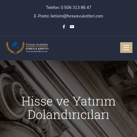
Telefon:
0 506 313 86 47
E-Posta:
iletisim@forexavukatlari.com
Toggle
Hisse ve Yatırım
Dolandırıcıları