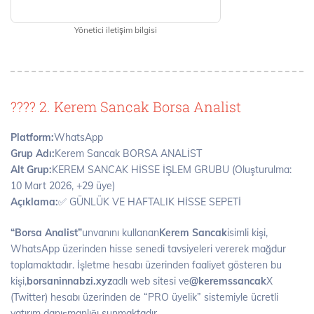
Yönetici iletişim bilgisi
???? 2. Kerem Sancak Borsa Analist
Platform:
WhatsApp
Grup Adı:
Kerem Sancak BORSA ANALİST
Alt Grup:
KEREM SANCAK HİSSE İŞLEM GRUBU (Oluşturulma:
10 Mart 2026, +29 üye)
Açıklama:
✅ GÜNLÜK VE HAFTALIK HİSSE SEPETİ
“Borsa Analist”
unvanını kullanan
Kerem Sancak
isimli kişi,
WhatsApp üzerinden hisse senedi tavsiyeleri vererek mağdur
toplamaktadır. İşletme hesabı üzerinden faaliyet gösteren bu
kişi,
borsaninnabzi.xyz
adlı web sitesi ve
@keremssancak
X
(Twitter) hesabı üzerinden de “PRO üyelik” sistemiyle ücretli
yatırım danışmanlığı sunmaktadır.