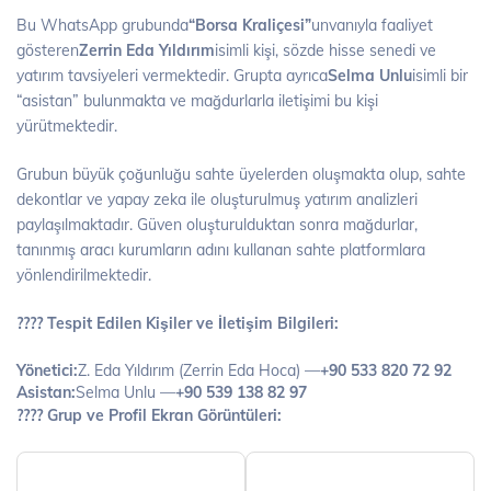
Bu WhatsApp grubunda
“Borsa Kraliçesi”
unvanıyla faaliyet
gösteren
Zerrin Eda Yıldırım
isimli kişi, sözde hisse senedi ve
yatırım tavsiyeleri vermektedir. Grupta ayrıca
Selma Unlu
isimli bir
“asistan” bulunmakta ve mağdurlarla iletişimi bu kişi
yürütmektedir.
Grubun büyük çoğunluğu sahte üyelerden oluşmakta olup, sahte
dekontlar ve yapay zeka ile oluşturulmuş yatırım analizleri
paylaşılmaktadır. Güven oluşturulduktan sonra mağdurlar,
tanınmış aracı kurumların adını kullanan sahte platformlara
yönlendirilmektedir.
???? Tespit Edilen Kişiler ve İletişim Bilgileri:
Yönetici:
Z. Eda Yıldırım (Zerrin Eda Hoca) —
+90 533 820 72 92
Asistan:
Selma Unlu —
+90 539 138 82 97
???? Grup ve Profil Ekran Görüntüleri: