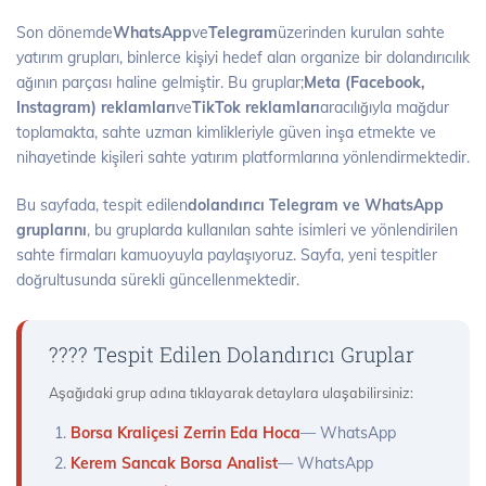
Son dönemde
WhatsApp
ve
Telegram
üzerinden kurulan sahte
yatırım grupları, binlerce kişiyi hedef alan organize bir dolandırıcılık
ağının parçası haline gelmiştir. Bu gruplar;
Meta (Facebook,
Instagram) reklamları
ve
TikTok reklamları
aracılığıyla mağdur
toplamakta, sahte uzman kimlikleriyle güven inşa etmekte ve
nihayetinde kişileri sahte yatırım platformlarına yönlendirmektedir.
Bu sayfada, tespit edilen
dolandırıcı Telegram ve WhatsApp
gruplarını
, bu gruplarda kullanılan sahte isimleri ve yönlendirilen
sahte firmaları kamuoyuyla paylaşıyoruz. Sayfa, yeni tespitler
doğrultusunda sürekli güncellenmektedir.
???? Tespit Edilen Dolandırıcı Gruplar
Aşağıdaki grup adına tıklayarak detaylara ulaşabilirsiniz:
Borsa Kraliçesi Zerrin Eda Hoca
— WhatsApp
Kerem Sancak Borsa Analist
— WhatsApp