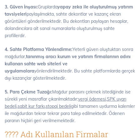
3. Güven İnşası:
Gruplarda
yapay zeka ile oluşturulmuş yatırım
tavsiyeleri
paylaşılmakta, sahte dekontlar ve kazanç ekran
görüntüleri gönderilmektedir. Bu dekontları paylaşan hesaplar,
dolandırıcılara ait sanal numaralarla oluşturulmuş sahte
profillerdir.
4. Sahte Platforma Yönlendirme:
Yeterli güven oluştuktan sonra
mağdurlar,
tanınmış aracı kurum ve yatırım firmalarının adını
kullanan sahte web siteleri ve
uygulamalara
yönlendirilmektedir. Bu sahte platformlarda gerçek
dışı kazançlar gösterilmektedir.
5. Para Çekme Tuzağı:
Mağdur parasını çekmek istediğinde ise
sürekli yeni masraflar çıkarılmaktadır:
vergi ödemesi
,
SPK uyarı
bedeli
,
sabit kur farkı
,
stopaj bedeli
gibi tamamen uydurma kalemler
ile mağdurdan tekrar tekrar para talep edilmektedir. Ödenen
paranın hiçbiri geri verilmemektedir.
???? Adı Kullanılan Firmalar