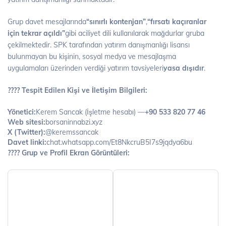
Grup davet mesajlarında
“sınırlı kontenjan”
,
“fırsatı kaçıranlar
için tekrar açıldı”
gibi aciliyet dili kullanılarak mağdurlar gruba
çekilmektedir. SPK tarafından yatırım danışmanlığı lisansı
bulunmayan bu kişinin, sosyal medya ve mesajlaşma
uygulamaları üzerinden verdiği yatırım tavsiyeleri
yasa dışıdır
.
???? Tespit Edilen Kişi ve İletişim Bilgileri:
Yönetici:
Kerem Sancak (İşletme hesabı) —
+90 533 820 77 46
Web sitesi:
borsaninnabzi.xyz
X (Twitter):
@keremssancak
Davet linki:
chat.whatsapp.com/Et8NkcruB5I7s9jqdya6bu
???? Grup ve Profil Ekran Görüntüleri: