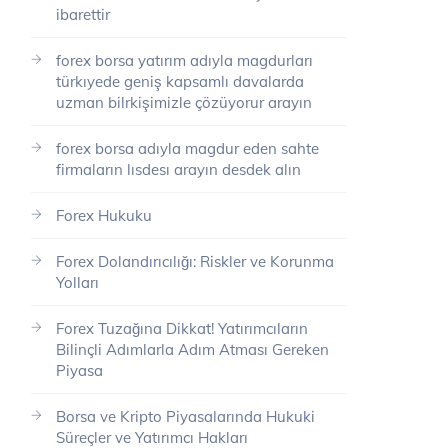
ibarettir
forex borsa yatırım adıyla magdurları
türkıyede geniş kapsamlı davalarda
uzman bilrkişimizle çözüyorur arayın
forex borsa adıyla magdur eden sahte
firmaların lısdesı arayın desdek alın
Forex Hukuku
Forex Dolandırıcılığı: Riskler ve Korunma
Yolları
Forex Tuzağına Dikkat! Yatırımcıların
Bilinçli Adımlarla Adım Atması Gereken
Piyasa
Borsa ve Kripto Piyasalarında Hukuki
Süreçler ve Yatırımcı Hakları