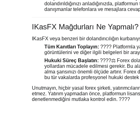
dolandırıldığınızı anladığınızda, platformun t
danışmanlar telefonlara ve mesajlara cevap
IKasFX Mağdurları Ne Yapmalı?
IKasFX veya benzeri bir dolandırıcılığın kurban
Tüm Kanıtları Toplayın:
???? Platformla ya
görüntülerini ve diğer ilgili belgeleri bir ar
Hukuki Süreç Başlatın:
????‍⚖️ Forex dolan
yollardan mücadele edilmesi gerekir. Bu ala
alma şansınızı önemli ölçüde artırır. Forex
bu tür vakalarda profesyonel hukuki destek
Unutmayın, hiçbir yasal forex şirketi, yatırımcıla
etmez. Yatırım yapmadan önce, platformun lisansl
denetlenmediğini mutlaka kontrol edin. ????️