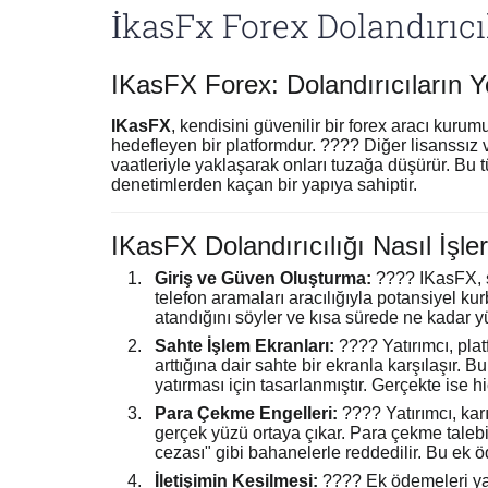
İkasFx Forex Dolandırıcı
IKasFX Forex: Dolandırıcıların
IKasFX
, kendisini güvenilir bir forex aracı kuru
hedefleyen bir platformdur. ???? Diğer lisanssız ve
vaatleriyle yaklaşarak onları tuzağa düşürür. Bu tü
denetimlerden kaçan bir yapıya sahiptir.
IKasFX Dolandırıcılığı Nasıl İşle
Giriş ve Güven Oluşturma:
???? IKasFX, s
telefon aramaları aracılığıyla potansiyel kur
atandığını söyler ve kısa sürede ne kadar yü
Sahte İşlem Ekranları:
???? Yatırımcı, plat
arttığına dair sahte bir ekranla karşılaşır.
yatırması için tasarlanmıştır. Gerçekte ise h
Para Çekme Engelleri:
???? Yatırımcı, kar
gerçek yüzü ortaya çıkar. Para çekme tale
cezası" gibi bahanelerle reddedilir. Bu ek 
İletişimin Kesilmesi:
???? Ek ödemeleri y