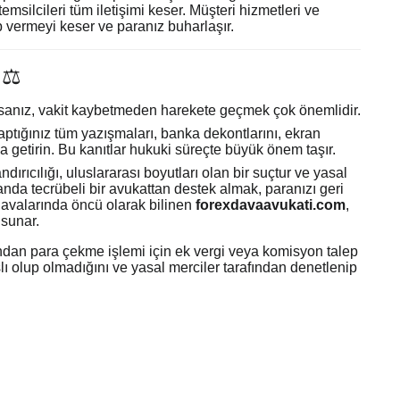
emsilcileri tüm iletişimi keser. Müşteri hizmetleri ve
 vermeyi keser ve paranız buharlaşır.
 ⚖️
ıysanız, vakit kaybetmeden harekete geçmek çok önemlidir.
ptığınız tüm yazışmaları, banka dekontlarını, ekran
aya getirin. Bu kanıtlar hukuki süreçte büyük önem taşır.
dırıcılığı, uluslararası boyutları olan bir suçtur ve yasal
nda tecrübeli bir avukattan destek almak, paranızı geri
 davalarında öncü olarak bilinen
forexdavaavukati.com
,
 sunar.
rından para çekme işlemi için ek vergi veya komisyon talep
ı olup olmadığını ve yasal merciler tarafından denetlenip