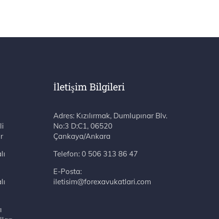
İletişim Bilgileri
Adres: Kızılırmak, Dumlupınar Blv. No:3 D:C1, 06520 Çankaya/Ankara
li
r
lı
Telefon:
0 506 313 86 47
E-Posta:
lı
iletisim@forexavukatlari.com
ı