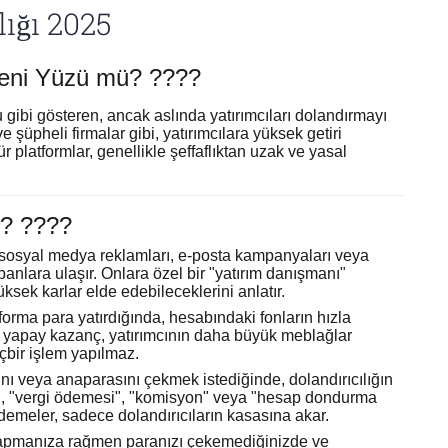
lığı 2025
 Yeni Yüzü mü? ????
mu gibi gösteren, ancak aslında yatırımcıları dolandırmayı
 şüpheli firmalar gibi, yatırımcılara yüksek getiri
r platformlar, genellikle şeffaflıktan uzak ve yasal
r? ????
osyal medya reklamları, e-posta kampanyaları veya
banlara ulaşır. Onlara özel bir "yatırım danışmanı"
ksek karlar elde edebileceklerini anlatır.
forma para yatırdığında, hesabındaki fonların hızla
 Bu yapay kazanç, yatırımcının daha büyük meblağlar
içbir işlem yapılmaz.
ını veya anaparasını çekmek istediğinde, dolandırıcılığın
bi, "vergi ödemesi", "komisyon" veya "hesap dondurma
ödemeler, sadece dolandırıcıların kasasına akar.
apmanıza rağmen paranızı çekemediğinizde ve