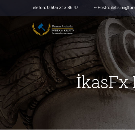
Telefon:
0 506 313 86 47
E-Posta:
iletisim@for
İkasFx 