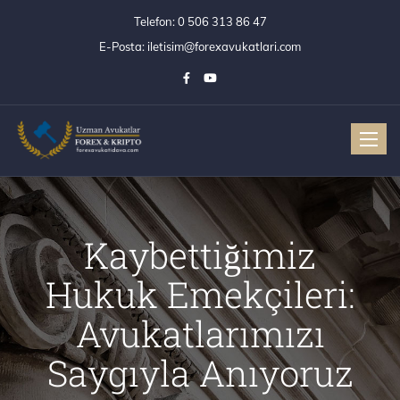
Telefon:
0 506 313 86 47
E-Posta:
iletisim@forexavukatlari.com
Toggle
Kaybettiğimiz
Hukuk Emekçileri:
Avukatlarımızı
Saygıyla Anıyoruz