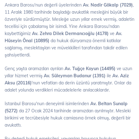
Ankara Barosu'nun değerli üyelerinden
Av. Nadir Gökalp (7029)
,
11 Aralık 1980 tarihinde başladığı avukatlık mesleğini büyük bir
özveriyle sürdürmüştür. Mesleğe uzun yıllar emek vermiş, adaletin
tecellisi için çabalamış bir isimdi. Yine Ankara Barosu'ndan
kaybettiğimiz
Av. Zehra Dilek Dermancıoğlu (4178)
ve
Av.
Hüseyin Önal (10895)
da hukuk dünyamıza önemli katkılar
sağlamış, meslektaşları ve müvekkilleri tarafından takdir edilen
şahsiyetlerdi.
Genç yaşta aramızdan ayrılan
Av. Tuğçe Koyun (14495)
ve uzun
yıllar hizmet vermiş
Av. Süleyman Budanur (1391)
ile
Av. Aziz
Aksu (20116)
'nun vefatları da derin üzüntü yaratmıştır. Onlar da
adalet yolunda verdikleri mücadelelerle anılacaklardır.
İstanbul Barosu'nun deneyimli isimlerinden
Av. Beltan Sunalp
(5272)
da 27 Ocak 2024 tarihinde aramızdan ayrılmıştır. Mesleki
birikimi ve tecrübesiyle hukuk camiasına örnek olmuş, değerli bir
avukattı.
Bu değerli hukuk emekçileri, yaşamları boyunca hukukun