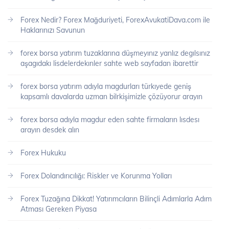
Forex Nedir? Forex Mağduriyeti, ForexAvukatiDava.com ile
Haklarınızı Savunun
forex borsa yatırım tuzaklarına düşmeyınız yanlız degılsınız
aşagıdakı lisdelerdekınler sahte web sayfadan ibarettir
forex borsa yatırım adıyla magdurları türkıyede geniş
kapsamlı davalarda uzman bilrkişimizle çözüyorur arayın
forex borsa adıyla magdur eden sahte firmaların lısdesı
arayın desdek alın
Forex Hukuku
Forex Dolandırıcılığı: Riskler ve Korunma Yolları
Forex Tuzağına Dikkat! Yatırımcıların Bilinçli Adımlarla Adım
Atması Gereken Piyasa