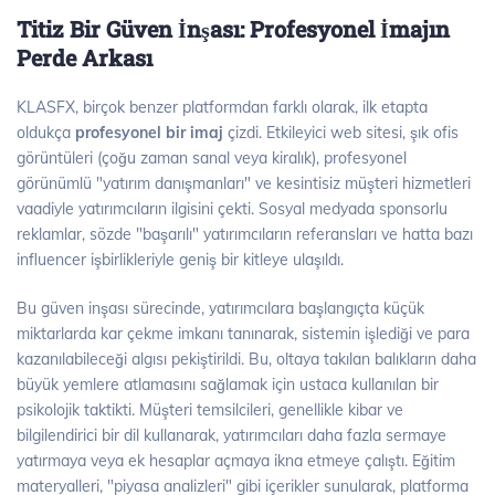
Titiz Bir Güven İnşası: Profesyonel İmajın
Perde Arkası
KLASFX, birçok benzer platformdan farklı olarak, ilk etapta
oldukça
profesyonel bir imaj
çizdi. Etkileyici web sitesi, şık ofis
görüntüleri (çoğu zaman sanal veya kiralık), profesyonel
görünümlü "yatırım danışmanları" ve kesintisiz müşteri hizmetleri
vaadiyle yatırımcıların ilgisini çekti. Sosyal medyada sponsorlu
reklamlar, sözde "başarılı" yatırımcıların referansları ve hatta bazı
influencer işbirlikleriyle geniş bir kitleye ulaşıldı.
Bu güven inşası sürecinde, yatırımcılara başlangıçta küçük
miktarlarda kar çekme imkanı tanınarak, sistemin işlediği ve para
kazanılabileceği algısı pekiştirildi. Bu, oltaya takılan balıkların daha
büyük yemlere atlamasını sağlamak için ustaca kullanılan bir
psikolojik taktikti. Müşteri temsilcileri, genellikle kibar ve
bilgilendirici bir dil kullanarak, yatırımcıları daha fazla sermaye
yatırmaya veya ek hesaplar açmaya ikna etmeye çalıştı. Eğitim
materyalleri, "piyasa analizleri" gibi içerikler sunularak, platforma