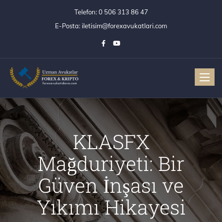
Telefon:
0 506 313 86 47
E-Posta:
iletisim@forexavukatlari.com
Toggle
KLASFX
Mağduriyeti: Bir
Güven İnşası ve
Yıkımı Hikayesi