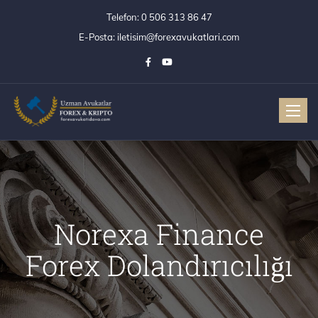
Telefon:
0 506 313 86 47
E-Posta:
iletisim@forexavukatlari.com
Toggle
Norexa Finance
Forex Dolandırıcılığı