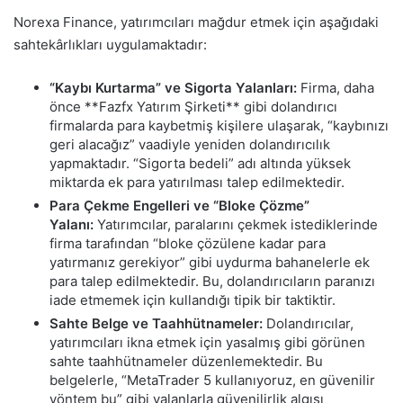
Norexa Finance, yatırımcıları mağdur etmek için aşağıdaki
sahtekârlıkları uygulamaktadır:
“Kaybı Kurtarma” ve Sigorta Yalanları:
Firma, daha
önce **Fazfx Yatırım Şirketi** gibi dolandırıcı
firmalarda para kaybetmiş kişilere ulaşarak, “kaybınızı
geri alacağız” vaadiyle yeniden dolandırıcılık
yapmaktadır. “Sigorta bedeli” adı altında yüksek
miktarda ek para yatırılması talep edilmektedir.
Para Çekme Engelleri ve “Bloke Çözme”
Yalanı:
Yatırımcılar, paralarını çekmek istediklerinde
firma tarafından “bloke çözülene kadar para
yatırmanız gerekiyor” gibi uydurma bahanelerle ek
para talep edilmektedir. Bu, dolandırıcıların paranızı
iade etmemek için kullandığı tipik bir taktiktir.
Sahte Belge ve Taahhütnameler:
Dolandırıcılar,
yatırımcıları ikna etmek için yasalmış gibi görünen
sahte taahhütnameler düzenlemektedir. Bu
belgelerle, “MetaTrader 5 kullanıyoruz, en güvenilir
yöntem bu” gibi yalanlarla güvenilirlik algısı