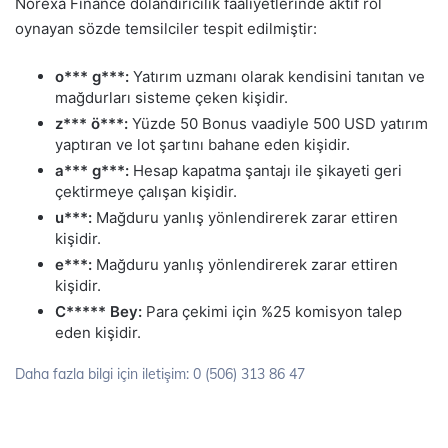
Norexa Finance dolandırıcılık faaliyetlerinde aktif rol
oynayan sözde temsilciler tespit edilmiştir:
o*** g***:
Yatırım uzmanı olarak kendisini tanıtan ve
mağdurları sisteme çeken kişidir.
z*** ö***:
Yüzde 50 Bonus vaadiyle 500 USD yatırım
yaptıran ve lot şartını bahane eden kişidir.
a*** g***:
Hesap kapatma şantajı ile şikayeti geri
çektirmeye çalışan kişidir.
u***:
Mağduru yanlış yönlendirerek zarar ettiren
kişidir.
e***:
Mağduru yanlış yönlendirerek zarar ettiren
kişidir.
C***** Bey:
Para çekimi için %25 komisyon talep
eden kişidir.
Daha fazla bilgi için iletişim: 0 (506) 313 86 47