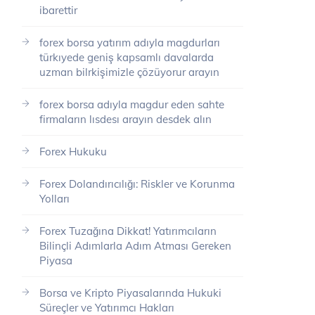
ibarettir
forex borsa yatırım adıyla magdurları
türkıyede geniş kapsamlı davalarda
uzman bilrkişimizle çözüyorur arayın
forex borsa adıyla magdur eden sahte
firmaların lısdesı arayın desdek alın
Forex Hukuku
Forex Dolandırıcılığı: Riskler ve Korunma
Yolları
Forex Tuzağına Dikkat! Yatırımcıların
Bilinçli Adımlarla Adım Atması Gereken
Piyasa
Borsa ve Kripto Piyasalarında Hukuki
Süreçler ve Yatırımcı Hakları