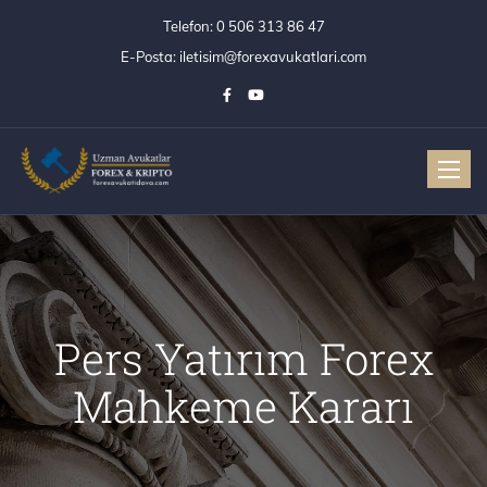
Telefon:
0 506 313 86 47
E-Posta:
iletisim@forexavukatlari.com
Toggle
Pers Yatırım Forex
Mahkeme Kararı