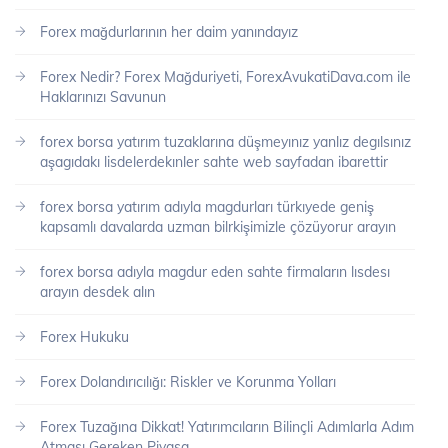
Forex mağdurlarının her daim yanındayız
Forex Nedir? Forex Mağduriyeti, ForexAvukatiDava.com ile
Haklarınızı Savunun
forex borsa yatırım tuzaklarına düşmeyınız yanlız degılsınız
aşagıdakı lisdelerdekınler sahte web sayfadan ibarettir
forex borsa yatırım adıyla magdurları türkıyede geniş
kapsamlı davalarda uzman bilrkişimizle çözüyorur arayın
forex borsa adıyla magdur eden sahte firmaların lısdesı
arayın desdek alın
Forex Hukuku
Forex Dolandırıcılığı: Riskler ve Korunma Yolları
Forex Tuzağına Dikkat! Yatırımcıların Bilinçli Adımlarla Adım
Atması Gereken Piyasa