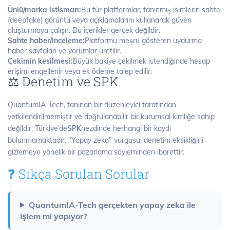
Ünlü/marka istismarı:
Bu tür platformlar, tanınmış isimlerin sahte
(deepfake) görüntü veya açıklamalarını kullanarak güven
oluşturmaya çalışır. Bu içerikler gerçek değildir.
Sahte haber/inceleme:
Platformu meşru gösteren uydurma
haber sayfaları ve yorumlar üretilir.
Çekimin kesilmesi:
Büyük bakiye çekilmek istendiğinde hesap
erişimi engellenir veya ek ödeme talep edilir.
⚖️ Denetim ve SPK
QuantumIA-Tech, tanınan bir düzenleyici tarafından
yetkilendirilmemiştir ve doğrulanabilir bir kurumsal kimliğe sahip
değildir. Türkiye’de
SPK
nezdinde herhangi bir kaydı
bulunmamaktadır. “Yapay zeka” vurgusu, denetim eksikliğini
gizlemeye yönelik bir pazarlama söyleminden ibarettir.
❓ Sıkça Sorulan Sorular
QuantumIA-Tech gerçekten yapay zeka ile
işlem mi yapıyor?