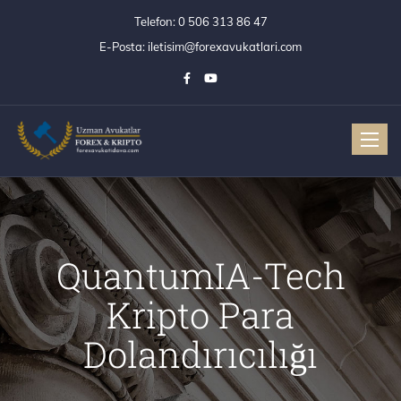
Telefon:
0 506 313 86 47
E-Posta:
iletisim@forexavukatlari.com
Toggle
QuantumIA-Tech
Kripto Para
Dolandırıcılığı