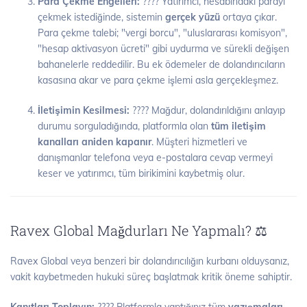
Para Çekme Engelleri:
???? Yatırımcı, hesabındaki parayı
çekmek istediğinde, sistemin
gerçek yüzü
ortaya çıkar.
Para çekme talebi; "vergi borcu", "uluslararası komisyon",
"hesap aktivasyon ücreti" gibi uydurma ve sürekli değişen
bahanelerle reddedilir. Bu ek ödemeler de dolandırıcıların
kasasına akar ve para çekme işlemi asla gerçekleşmez.
İletişimin Kesilmesi:
???? Mağdur, dolandırıldığını anlayıp
durumu sorguladığında, platformla olan
tüm iletişim
kanalları aniden kapanır
. Müşteri hizmetleri ve
danışmanlar telefona veya e-postalara cevap vermeyi
keser ve yatırımcı, tüm birikimini kaybetmiş olur.
Ravex Global Mağdurları Ne Yapmalı? ⚖️
Ravex Global veya benzeri bir dolandırıcılığın kurbanı olduysanız,
vakit kaybetmeden hukuki süreç başlatmak kritik öneme sahiptir.