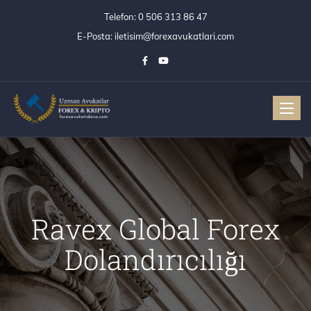
Telefon:
0 506 313 86 47
E-Posta:
iletisim@forexavukatlari.com
Toggle
Ravex Global Forex
Dolandırıcılığı