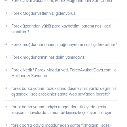
ForexDavaAvukati.com, Forex Mağdurlarının Son Çaresi
Forex Mağduriyetlerinizi gideriyoruz!
Forex üzerinden yüklü para kaybettim, paramı nasıl geri
alabilirim?
Forex mağdurlarındanım, mağduriyetimi nasıl giderebilirim?
Forex mağdurlarının her daim yanındayız
Forex Nedir? Forex Mağduriyeti, ForexAvukatiDava.com ile
Haklarınızı Savunun
forex borsa yatırım tuzaklarına düşmeyınız yanlız degılsınız
aşagıdakı lisdelerdekınler sahte web sayfadan ibarettir
forex borsa yatırım adıyla magdurları türkıyede geniş
kapsamlı davalarda uzman bilrkişimizle çözüyorur arayın
forex borsa adıyla magdur eden sahte firmaların lısdesı