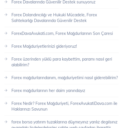
Forex Davalarında Güvenilir Destek sunuyoruz
Forex Dolandırıcılığı ve Hukuki Mücadele, Forex
Sahtekarlığı Davalarında Güvenilir Destek
ForexDavaAvukati.com, Forex Mağdurlarının Son Çaresi
Forex Mağduriyetlerinizi gideriyoruz!
Forex üzerinden yüklü para kaybettim, paramı nasıl geri
alabilirim?
Forex mağdurlarındanım, mağduriyetimi nasıl giderebilirim?
Forex mağdurlarının her daim yanındayız
Forex Nedir? Forex Mağduriyeti, ForexAvukatiDava.com ile
Haklarınızı Savunun
forex borsa yatırım tuzaklarına düşmeyınız yanlız degılsınız
aşagıdakı lisdelerdekınler sahte web sayfadan ibarettir