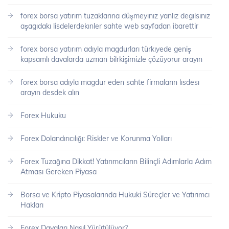
forex borsa yatırım tuzaklarına düşmeyınız yanlız degılsınız
aşagıdakı lisdelerdekınler sahte web sayfadan ibarettir
forex borsa yatırım adıyla magdurları türkıyede geniş
kapsamlı davalarda uzman bilrkişimizle çözüyorur arayın
forex borsa adıyla magdur eden sahte firmaların lısdesı
arayın desdek alın
Forex Hukuku
Forex Dolandırıcılığı: Riskler ve Korunma Yolları
Forex Tuzağına Dikkat! Yatırımcıların Bilinçli Adımlarla Adım
Atması Gereken Piyasa
Borsa ve Kripto Piyasalarında Hukuki Süreçler ve Yatırımcı
Hakları
Forex Davaları Nasıl Yürütülüyor?