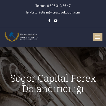
Telefon:
0 506 313 86 47
E-Posta:
iletisim@forexavukatlari.com
Toggle
Sogor Capital Forex
Dolandırıcılığı