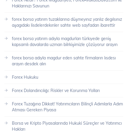
Forex Nedir? Forex Mağduriyeti, ForexAvukatiDava.com ile
Haklarınızı Savunun
forex borsa yatırım tuzaklarına düşmeyınız yanlız degılsınız
aşagıdakı lisdelerdekınler sahte web sayfadan ibarettir
forex borsa yatırım adıyla magdurları türkıyede geniş
kapsamlı davalarda uzman bilrkişimizle çözüyorur arayın
forex borsa adıyla magdur eden sahte firmaların lısdesı
arayın desdek alın
Forex Hukuku
Forex Dolandırıcılığı: Riskler ve Korunma Yolları
Forex Tuzağına Dikkat! Yatırımcıların Bilinçli Adımlarla Adım
Atması Gereken Piyasa
Borsa ve Kripto Piyasalarında Hukuki Süreçler ve Yatırımcı
Hakları