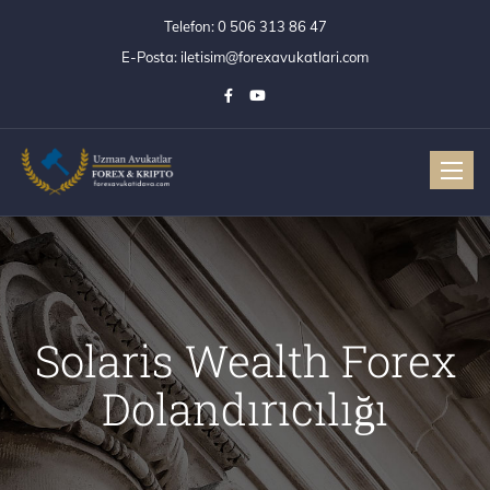
Telefon:
0 506 313 86 47
E-Posta:
iletisim@forexavukatlari.com
Toggle
Solaris Wealth Forex
Dolandırıcılığı