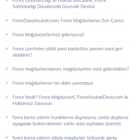
Forex Dolandırıcılığı ve Hukuki Mücadele, Forex
Sahtekarlığı Davalarında Güvenilir Destek
ForexDavaAvukati.com, Forex Mağdurlarının Son Çaresi
Forex Mağduriyetlerinizi gideriyoruz!
Forex üzerinden yüklü para kaybettim, paramı nasıl geri
alabilirim?
Forex mağdurlarındanım, mağduriyetimi nasıl giderebilirim?
Forex mağdurlarının her daim yanındayız
Forex Nedir? Forex Mağduriyeti, ForexAvukatiDava.com ile
Haklarınızı Savunun
forex borsa yatırım tuzaklarına düşmeyınız yanlız degılsınız
aşagıdakı lisdelerdekınler sahte web sayfadan ibarettir
forex borsa yatırım adıyla magdurları türkıyede geniş