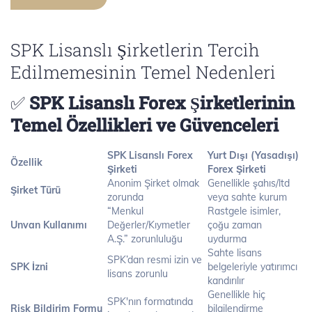
SPK Lisanslı Şirketlerin Tercih
Edilmemesinin Temel Nedenleri
✅
SPK Lisanslı Forex Şirketlerinin
Temel Özellikleri ve Güvenceleri
SPK Lisanslı Forex
Yurt Dışı (Yasadışı)
Özellik
Şirketi
Forex Şirketi
Anonim Şirket olmak
Genellikle şahıs/ltd
Şirket Türü
zorunda
veya sahte kurum
“Menkul
Rastgele isimler,
Unvan Kullanımı
Değerler/Kıymetler
çoğu zaman
A.Ş.” zorunluluğu
uydurma
Sahte lisans
SPK’dan resmi izin ve
SPK İzni
belgeleriyle yatırımcı
lisans zorunlu
kandırılır
Genellikle hiç
SPK'nın formatında
Risk Bildirim Formu
bilgilendirme