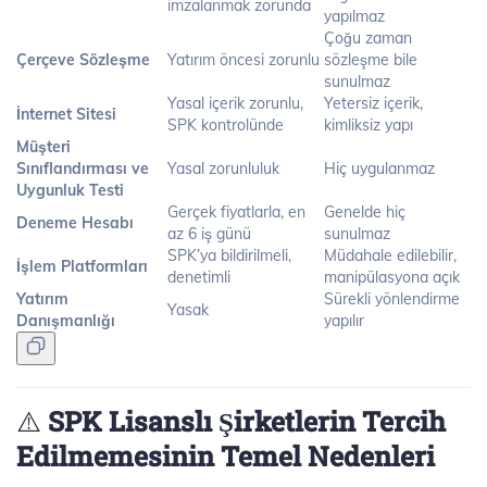
imzalanmak zorunda
yapılmaz
Çoğu zaman
Çerçeve Sözleşme
Yatırım öncesi zorunlu
sözleşme bile
sunulmaz
Yasal içerik zorunlu,
Yetersiz içerik,
İnternet Sitesi
SPK kontrolünde
kimliksiz yapı
Müşteri
Sınıflandırması ve
Yasal zorunluluk
Hiç uygulanmaz
Uygunluk Testi
Gerçek fiyatlarla, en
Genelde hiç
Deneme Hesabı
az 6 iş günü
sunulmaz
SPK’ya bildirilmeli,
Müdahale edilebilir,
İşlem Platformları
denetimli
manipülasyona açık
Yatırım
Sürekli yönlendirme
Yasak
Danışmanlığı
yapılır
⚠️
SPK Lisanslı Şirketlerin Tercih
Edilmemesinin Temel Nedenleri