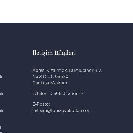
İletişim Bilgileri
Adres: Kızılırmak, Dumlupınar Blv. No:3 D:C1, 06520 Çankaya/Ankara
li
r
lı
Telefon:
0 506 313 86 47
E-Posta:
lı
iletisim@forexavukatlari.com
ı