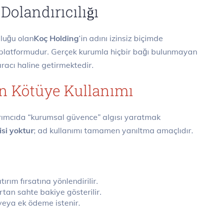
olandırıcılığı
uluğu olan
Koç Holding
‘in adını izinsiz biçimde
m platformudur. Gerçek kurumla hiçbir bağı bulunmayan
aracı haline getirmektedir.
n Kötüye Kullanımı
tırımcıda “kurumsal güvence” algısı yaratmak
isi yoktur
; ad kullanımı tamamen yanıltma amaçlıdır.
ırım fırsatına yönlendirilir.
tan sahte bakiye gösterilir.
veya ek ödeme istenir.