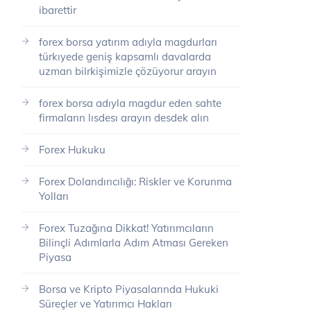
ibarettir
forex borsa yatırım adıyla magdurları
türkıyede geniş kapsamlı davalarda
uzman bilrkişimizle çözüyorur arayın
forex borsa adıyla magdur eden sahte
firmaların lısdesı arayın desdek alın
Forex Hukuku
Forex Dolandırıcılığı: Riskler ve Korunma
Yolları
Forex Tuzağına Dikkat! Yatırımcıların
Bilinçli Adımlarla Adım Atması Gereken
Piyasa
Borsa ve Kripto Piyasalarında Hukuki
Süreçler ve Yatırımcı Hakları