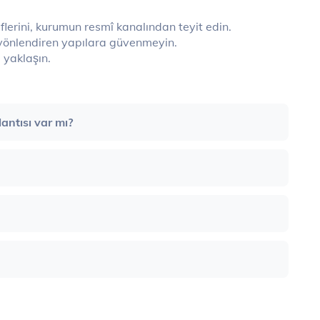
flerini, kurumun resmî kanalından teyit edin.
 yönlendiren yapılara güvenmeyin.
i yaklaşın.
antısı var mı?