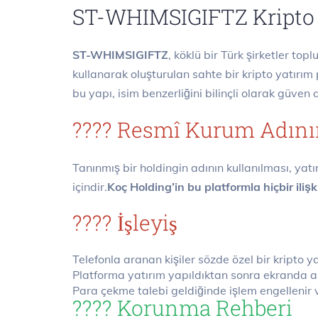
ST-WHIMSIGIFTZ Kripto D
ST-WHIMSIGIFTZ
, köklü bir Türk şirketler topl
kullanarak oluşturulan sahte bir kripto yatırı
bu yapı, isim benzerliğini bilinçli olarak güven 
???? Resmî Kurum Adını
Tanınmış bir holdingin adının kullanılması, ya
içindir.
Koç Holding’in bu platformla hiçbir ilişk
???? İşleyiş
Telefonla aranan kişiler sözde özel bir kripto yat
Platforma yatırım yapıldıktan sonra ekranda ar
Para çekme talebi geldiğinde işlem engellenir 
????️ Korunma Rehberi