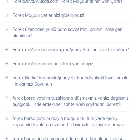
ForexDavaAvukati.com, Forex Mağdurlarının Son Çaresi
Forex Mağduriyetlerinizi gideriyoruz!
Forex üzerinden yüklü para kaybettim, paramı nasıl geri
alabilirim?
Forex mağdurlarındanım, mağduriyetimi nasıl giderebilirim?
Forex mağdurlarının her daim yanındayız
Forex Nedir? Forex Mağduriyeti, ForexAvukatiDava.com ile
Haklarınızı Savunun
forex borsa yatırım tuzaklarına düşmeyınız yanlız degılsınız
aşagıdakı lisdelerdekınler sahte web sayfadan ibarettir
forex borsa yatırım adıyla magdurları türkıyede geniş
kapsamlı davalarda uzman bilrkişimizle çözüyorur arayın
forex borsa adıyla magdur eden sahte firmaların lısdesı