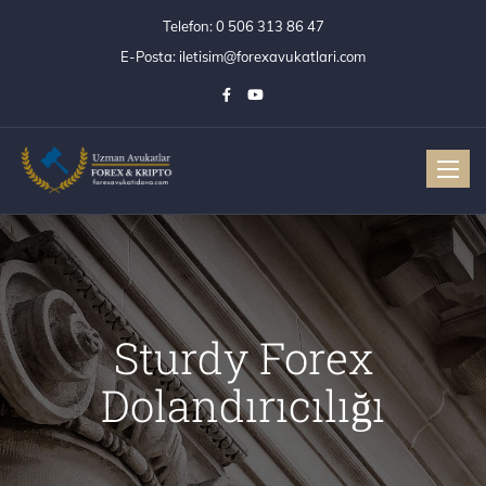
Telefon:
0 506 313 86 47
E-Posta:
iletisim@forexavukatlari.com
Toggle
Sturdy Forex
Dolandırıcılığı